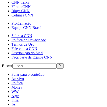
CNN Talks
Fórum CNN
Blogs CNN
Colunas CNN
Programação
Equipe CNN Brasil
Sobre a CNN
Política de Privacidade
Termos de Uso
Fale com a CNN
Distribuição do Sinal
Faça parte da Equipe CNN
Buscar
Pular para o conteúdo
Ao vivo
Política
Money
WW
Agro
Infra
IA