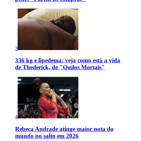
3
336 kg e lipedema: veja como está a vida
de Thederick, de "Quilos Mortais"
4
Rebeca Andrade atinge maior nota do
mundo no salto em 2026