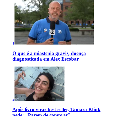
1
O que é a miastenia gravis, doença
diagnosticada em Alex Escobar
2
Após livro virar best-seller, Tamara Klink
pede: "Parem de comprar"