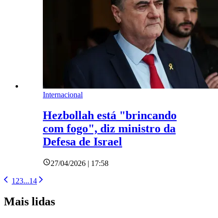
Internacional
Hezbollah está "brincando
com fogo", diz ministro da
Defesa de Israel
27/04/2026 | 17:58
1
2
3
...
14
Mais lidas