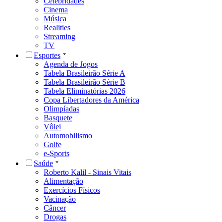
Celebridades
Cinema
Música
Realities
Streaming
TV
Esportes
Agenda de Jogos
Tabela Brasileirão Série A
Tabela Brasileirão Série B
Tabela Eliminatórias 2026
Copa Libertadores da América
Olimpíadas
Basquete
Vôlei
Automobilismo
Golfe
e-Sports
Saúde
Roberto Kalil - Sinais Vitais
Alimentação
Exercícios Físicos
Vacinação
Câncer
Drogas