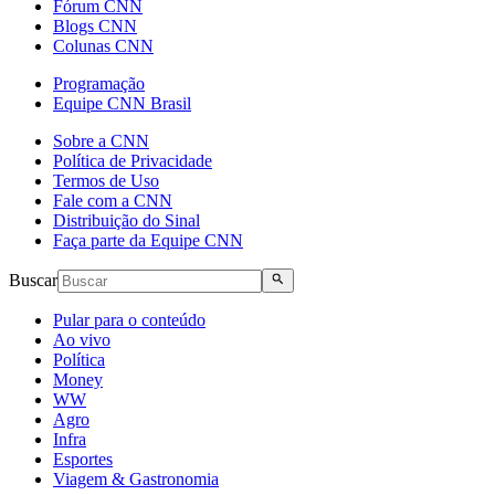
Fórum CNN
Blogs CNN
Colunas CNN
Programação
Equipe CNN Brasil
Sobre a CNN
Política de Privacidade
Termos de Uso
Fale com a CNN
Distribuição do Sinal
Faça parte da Equipe CNN
Buscar
Pular para o conteúdo
Ao vivo
Política
Money
WW
Agro
Infra
Esportes
Viagem & Gastronomia