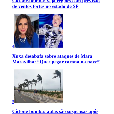
Ciclone-bomba: veja regiões com previsão
de ventos fortes no estado de SP
4
Xuxa desabafa sobre ataques de Mara
Maravilha: “Quer pegar carona na nave”
5
Ciclone-bomba: aulas são suspensas após