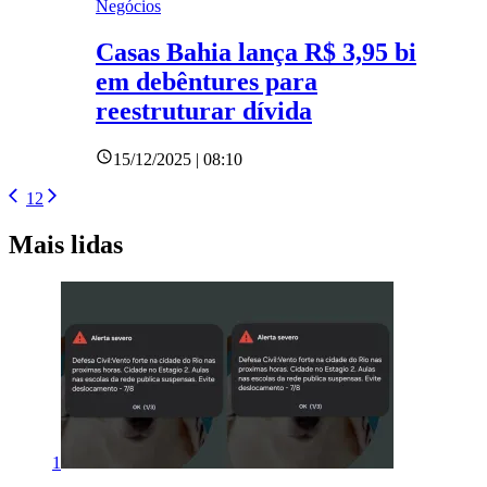
Negócios
Casas Bahia lança R$ 3,95 bi
em debêntures para
reestruturar dívida
15/12/2025 | 08:10
1
2
Mais lidas
1