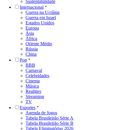
Sustentabilidade
Internacional
Guerra na Ucrânia
Guerra em Israel
Estados Unidos
Europa
Ásia
África
Oriente Médio
Rússia
China
Pop
BBB
Carnaval
Celebridades
Cinema
Música
Realities
Streaming
TV
Esportes
Agenda de Jogos
Tabela Brasileirão Série A
Tabela Brasileirão Série B
Tabela Eliminatórias 2026