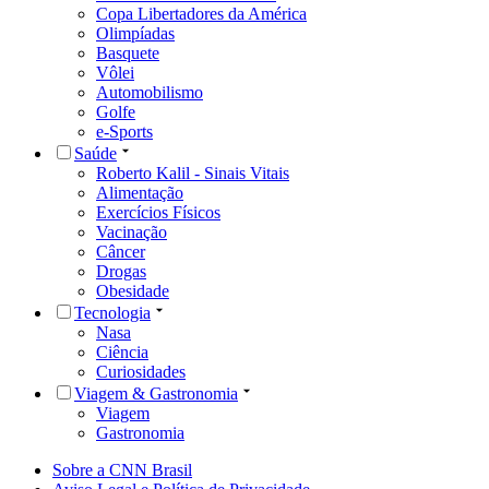
Copa Libertadores da América
Olimpíadas
Basquete
Vôlei
Automobilismo
Golfe
e-Sports
Saúde
Roberto Kalil - Sinais Vitais
Alimentação
Exercícios Físicos
Vacinação
Câncer
Drogas
Obesidade
Tecnologia
Nasa
Ciência
Curiosidades
Viagem & Gastronomia
Viagem
Gastronomia
Sobre a CNN Brasil