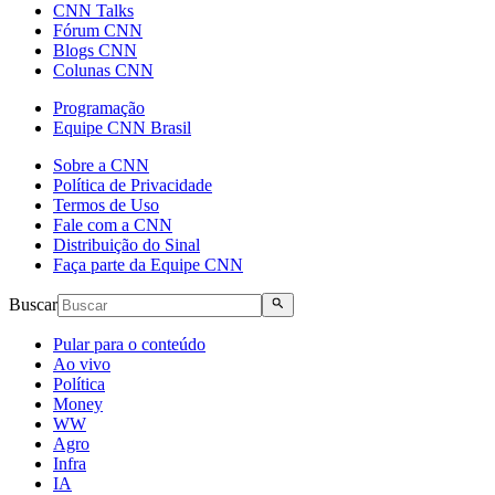
CNN Talks
Fórum CNN
Blogs CNN
Colunas CNN
Programação
Equipe CNN Brasil
Sobre a CNN
Política de Privacidade
Termos de Uso
Fale com a CNN
Distribuição do Sinal
Faça parte da Equipe CNN
Buscar
Pular para o conteúdo
Ao vivo
Política
Money
WW
Agro
Infra
IA