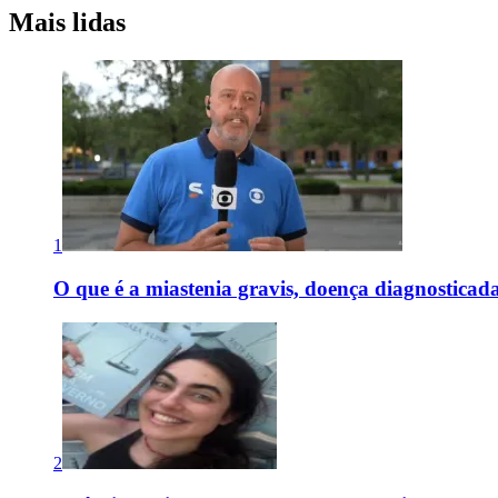
Mais lidas
1
O que é a miastenia gravis, doença diagnostica
2