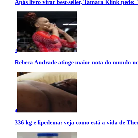
Após livro virar best-seller, Tamara Klink pede
3
Rebeca Andrade atinge maior nota do mundo no
4
336 kg e lipedema: veja como está a vida de The