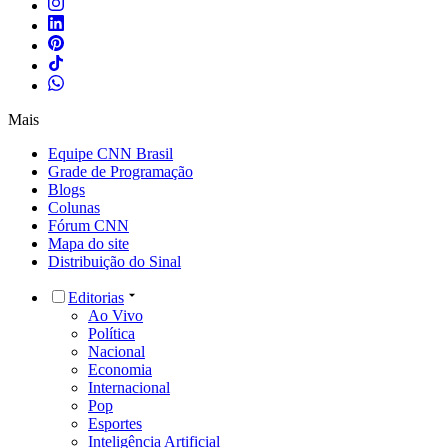
Mais
Equipe CNN Brasil
Grade de Programação
Blogs
Colunas
Fórum CNN
Mapa do site
Distribuição do Sinal
Editorias
Ao Vivo
Política
Nacional
Economia
Internacional
Pop
Esportes
Inteligência Artificial