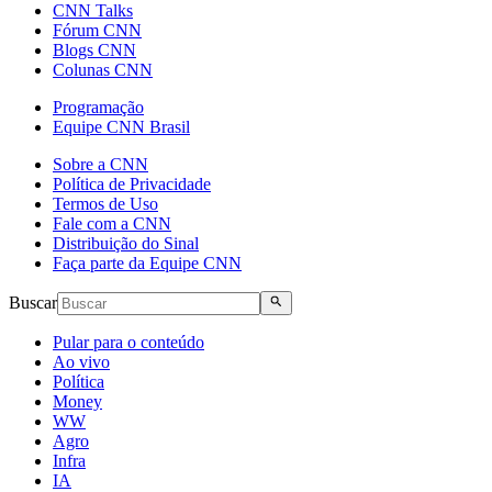
CNN Talks
Fórum CNN
Blogs CNN
Colunas CNN
Programação
Equipe CNN Brasil
Sobre a CNN
Política de Privacidade
Termos de Uso
Fale com a CNN
Distribuição do Sinal
Faça parte da Equipe CNN
Buscar
Pular para o conteúdo
Ao vivo
Política
Money
WW
Agro
Infra
IA