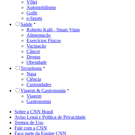
Vôlei
Automobilismo
Golfe
e-Sports
Saúde
Roberto Kalil - Sinais Vitais
Alimentação
Exercícios Físicos
Vacinação
Câncer
Drogas
Obesidade
Tecnologia
Nasa
Ciência
Curiosidades
Viagem & Gastronomia
Viagem
Gastronomia
Sobre a CNN Brasil
Aviso Legal e Política de Privacidade
Termos de Uso
Fale com a CNN
Faça parte da Equipe CNN