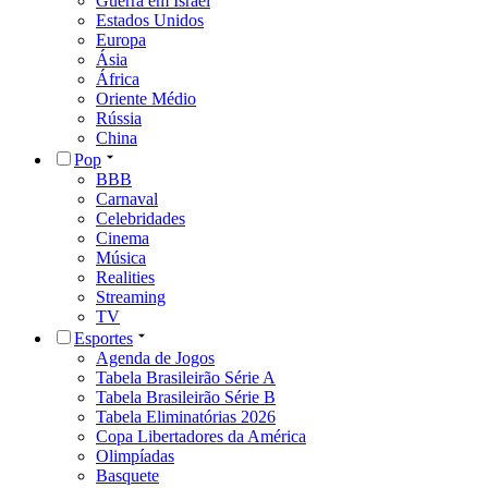
Guerra em Israel
Estados Unidos
Europa
Ásia
África
Oriente Médio
Rússia
China
Pop
BBB
Carnaval
Celebridades
Cinema
Música
Realities
Streaming
TV
Esportes
Agenda de Jogos
Tabela Brasileirão Série A
Tabela Brasileirão Série B
Tabela Eliminatórias 2026
Copa Libertadores da América
Olimpíadas
Basquete