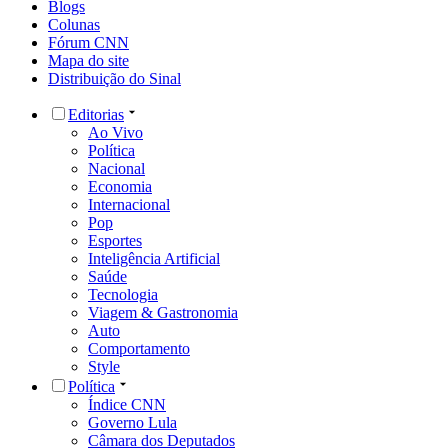
Blogs
Colunas
Fórum CNN
Mapa do site
Distribuição do Sinal
Editorias
Ao Vivo
Política
Nacional
Economia
Internacional
Pop
Esportes
Inteligência Artificial
Saúde
Tecnologia
Viagem & Gastronomia
Auto
Comportamento
Style
Política
Índice CNN
Governo Lula
Câmara dos Deputados