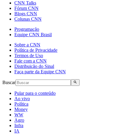
CNN Talks
Fórum CNN
Blogs CNN
Colunas CNN
Programação
Equipe CNN Brasil
Sobre a CNN
Política de Privacidade
Termos de Uso
Fale com a CNN
Distribuição do Sinal
Faça parte da Equipe CNN
Buscar
Pular para o conteúdo
Ao vivo
Política
Money
WW
Agro
Infra
IA