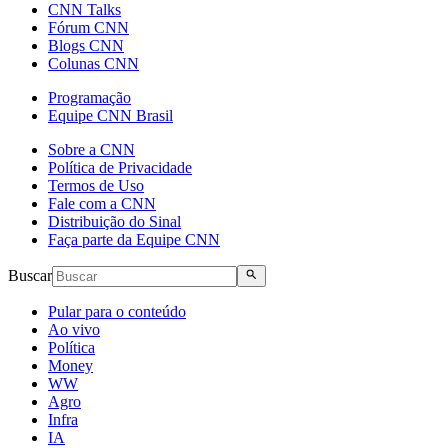
CNN Talks
Fórum CNN
Blogs CNN
Colunas CNN
Programação
Equipe CNN Brasil
Sobre a CNN
Política de Privacidade
Termos de Uso
Fale com a CNN
Distribuição do Sinal
Faça parte da Equipe CNN
Buscar
Pular para o conteúdo
Ao vivo
Política
Money
WW
Agro
Infra
IA