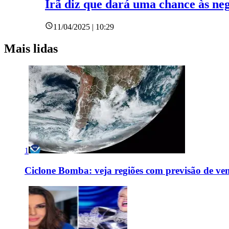
Irã diz que dará uma chance às ne
11/04/2025 | 10:29
Mais lidas
1
Ciclone Bomba: veja regiões com previsão de ven