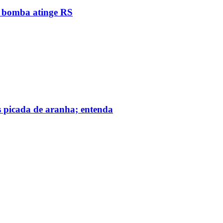
e bomba atinge RS
s picada de aranha; entenda