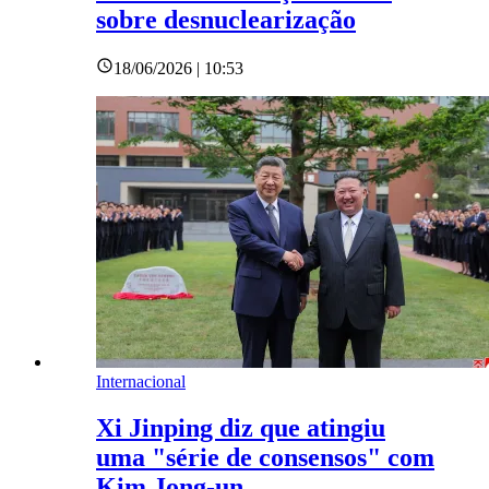
sobre desnuclearização
18/06/2026 | 10:53
Internacional
Xi Jinping diz que atingiu
uma "série de consensos" com
Kim Jong-un