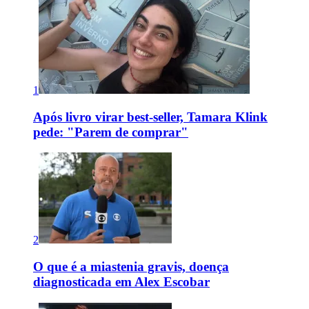
1
Após livro virar best-seller, Tamara Klink
pede: "Parem de comprar"
2
O que é a miastenia gravis, doença
diagnosticada em Alex Escobar