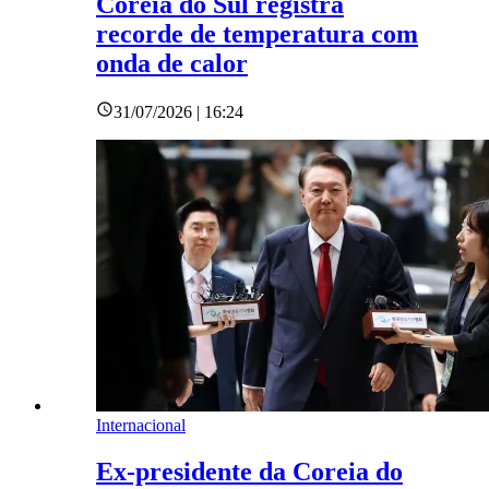
Coreia do Sul registra
recorde de temperatura com
onda de calor
31/07/2026 | 16:24
Internacional
Ex-presidente da Coreia do