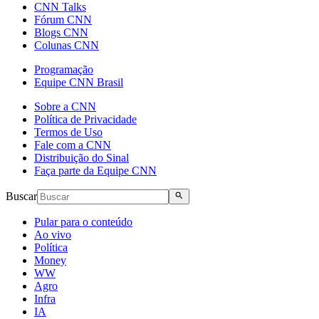
CNN Talks
Fórum CNN
Blogs CNN
Colunas CNN
Programação
Equipe CNN Brasil
Sobre a CNN
Política de Privacidade
Termos de Uso
Fale com a CNN
Distribuição do Sinal
Faça parte da Equipe CNN
Buscar
Pular para o conteúdo
Ao vivo
Política
Money
WW
Agro
Infra
IA