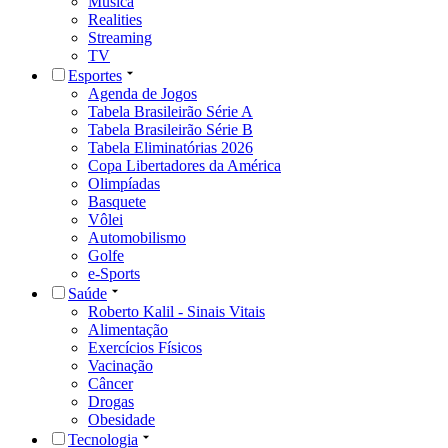
Música
Realities
Streaming
TV
Esportes
Agenda de Jogos
Tabela Brasileirão Série A
Tabela Brasileirão Série B
Tabela Eliminatórias 2026
Copa Libertadores da América
Olimpíadas
Basquete
Vôlei
Automobilismo
Golfe
e-Sports
Saúde
Roberto Kalil - Sinais Vitais
Alimentação
Exercícios Físicos
Vacinação
Câncer
Drogas
Obesidade
Tecnologia