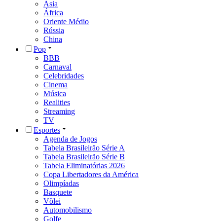
Ásia
África
Oriente Médio
Rússia
China
Pop
BBB
Carnaval
Celebridades
Cinema
Música
Realities
Streaming
TV
Esportes
Agenda de Jogos
Tabela Brasileirão Série A
Tabela Brasileirão Série B
Tabela Eliminatórias 2026
Copa Libertadores da América
Olimpíadas
Basquete
Vôlei
Automobilismo
Golfe