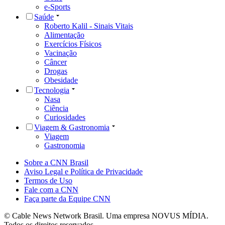
e-Sports
Saúde
Roberto Kalil - Sinais Vitais
Alimentação
Exercícios Físicos
Vacinação
Câncer
Drogas
Obesidade
Tecnologia
Nasa
Ciência
Curiosidades
Viagem & Gastronomia
Viagem
Gastronomia
Sobre a CNN Brasil
Aviso Legal e Política de Privacidade
Termos de Uso
Fale com a CNN
Faça parte da Equipe CNN
© Cable News Network Brasil. Uma empresa NOVUS MÍDIA.
Todos os direitos reservados.