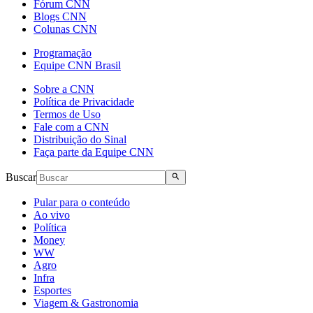
Fórum CNN
Blogs CNN
Colunas CNN
Programação
Equipe CNN Brasil
Sobre a CNN
Política de Privacidade
Termos de Uso
Fale com a CNN
Distribuição do Sinal
Faça parte da Equipe CNN
Buscar
Pular para o conteúdo
Ao vivo
Política
Money
WW
Agro
Infra
Esportes
Viagem & Gastronomia