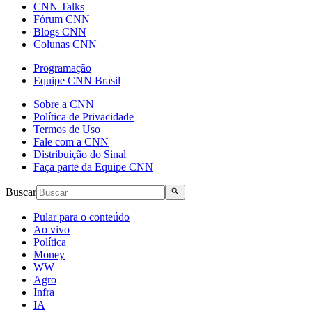
CNN Talks
Fórum CNN
Blogs CNN
Colunas CNN
Programação
Equipe CNN Brasil
Sobre a CNN
Política de Privacidade
Termos de Uso
Fale com a CNN
Distribuição do Sinal
Faça parte da Equipe CNN
Buscar
Pular para o conteúdo
Ao vivo
Política
Money
WW
Agro
Infra
IA