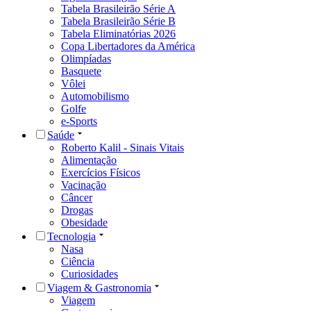
Tabela Brasileirão Série A
Tabela Brasileirão Série B
Tabela Eliminatórias 2026
Copa Libertadores da América
Olimpíadas
Basquete
Vôlei
Automobilismo
Golfe
e-Sports
Saúde
Roberto Kalil - Sinais Vitais
Alimentação
Exercícios Físicos
Vacinação
Câncer
Drogas
Obesidade
Tecnologia
Nasa
Ciência
Curiosidades
Viagem & Gastronomia
Viagem