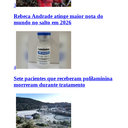
3
Rebeca Andrade atinge maior nota do
mundo no salto em 2026
4
Sete pacientes que receberam polilaminina
morreram durante tratamento