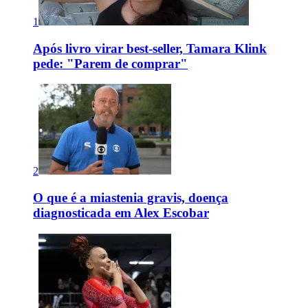
1
Após livro virar best-seller, Tamara Klink
pede: "Parem de comprar"
2
O que é a miastenia gravis, doença
diagnosticada em Alex Escobar