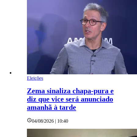
Eleições
Zema sinaliza chapa-pura e
diz que vice será anunciado
amanhã à tarde
04/08/2026 | 10:40