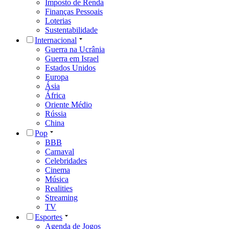
Imposto de Renda
Finanças Pessoais
Loterias
Sustentabilidade
Internacional
Guerra na Ucrânia
Guerra em Israel
Estados Unidos
Europa
Ásia
África
Oriente Médio
Rússia
China
Pop
BBB
Carnaval
Celebridades
Cinema
Música
Realities
Streaming
TV
Esportes
Agenda de Jogos