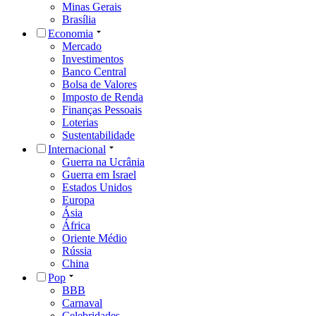
Minas Gerais
Brasília
Economia
Mercado
Investimentos
Banco Central
Bolsa de Valores
Imposto de Renda
Finanças Pessoais
Loterias
Sustentabilidade
Internacional
Guerra na Ucrânia
Guerra em Israel
Estados Unidos
Europa
Ásia
África
Oriente Médio
Rússia
China
Pop
BBB
Carnaval
Celebridades