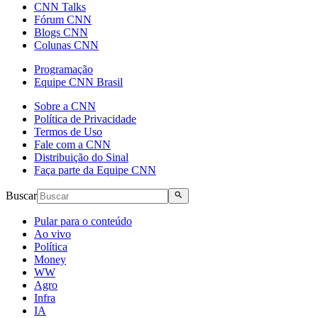
CNN Talks
Fórum CNN
Blogs CNN
Colunas CNN
Programação
Equipe CNN Brasil
Sobre a CNN
Política de Privacidade
Termos de Uso
Fale com a CNN
Distribuição do Sinal
Faça parte da Equipe CNN
Buscar
Pular para o conteúdo
Ao vivo
Política
Money
WW
Agro
Infra
IA