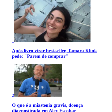
1
Após livro virar best-seller, Tamara Klink
pede: "Parem de comprar"
2
O que é a miastenia gravis, doença
diagnosticada em Alex Escobar