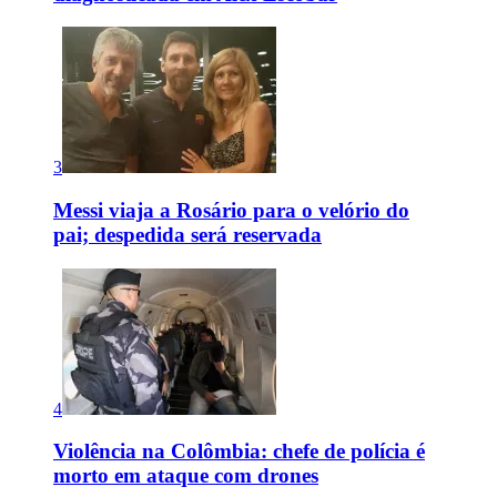
3
Messi viaja a Rosário para o velório do
pai; despedida será reservada
4
Violência na Colômbia: chefe de polícia é
morto em ataque com drones