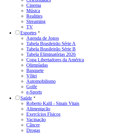
Cinema
Música
Realities
Streaming
TV
Esportes
Agenda de Jogos
Tabela Brasileirão Série A
Tabela Brasileirão Série B
Tabela Eliminatórias 2026
Copa Libertadores da América
Olimpíadas
Basquete
Vôlei
Automobilismo
Golfe
e-Sports
Saúde
Roberto Kalil - Sinais Vitais
Alimentação
Exercícios Físicos
Vacinação
Câncer
Drogas