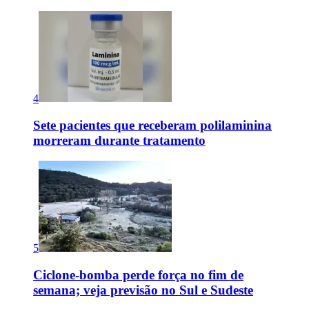
4
Sete pacientes que receberam polilaminina
morreram durante tratamento
5
Ciclone-bomba perde força no fim de
semana; veja previsão no Sul e Sudeste