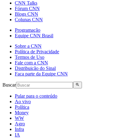
CNN Talks
Fórum CNN
Blogs CNN
Colunas CNN
Programação
Equipe CNN Brasil
Sobre a CNN
Política de Privacidade
Termos de Uso
Fale com a CNN
Distribuição do Sinal
Faça parte da Equipe CNN
Buscar
Pular para o conteúdo
Ao vivo
Política
Money
WW
Agro
Infra
IA