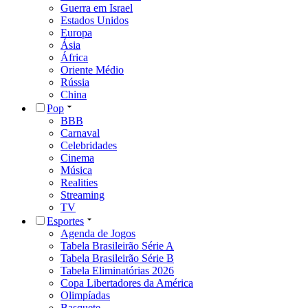
Guerra em Israel
Estados Unidos
Europa
Ásia
África
Oriente Médio
Rússia
China
Pop
BBB
Carnaval
Celebridades
Cinema
Música
Realities
Streaming
TV
Esportes
Agenda de Jogos
Tabela Brasileirão Série A
Tabela Brasileirão Série B
Tabela Eliminatórias 2026
Copa Libertadores da América
Olimpíadas
Basquete