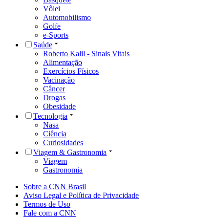
Vôlei
Automobilismo
Golfe
e-Sports
Saúde
Roberto Kalil - Sinais Vitais
Alimentação
Exercícios Físicos
Vacinação
Câncer
Drogas
Obesidade
Tecnologia
Nasa
Ciência
Curiosidades
Viagem & Gastronomia
Viagem
Gastronomia
Sobre a CNN Brasil
Aviso Legal e Política de Privacidade
Termos de Uso
Fale com a CNN