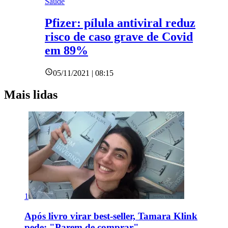
Saúde
Pfizer: pílula antiviral reduz
risco de caso grave de Covid
em 89%
05/11/2021 | 08:15
Mais lidas
1
Após livro virar best-seller, Tamara Klink
pede: "Parem de comprar"