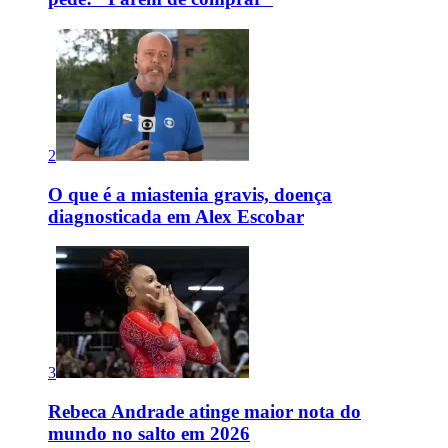
2
O que é a miastenia gravis, doença
diagnosticada em Alex Escobar
3
Rebeca Andrade atinge maior nota do
mundo no salto em 2026