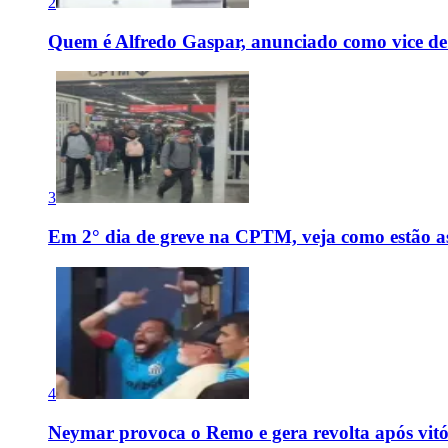
2
Quem é Alfredo Gaspar, anunciado como vice de
3
Em 2° dia de greve na CPTM, veja como estão as 
4
Neymar provoca o Remo e gera revolta após vit