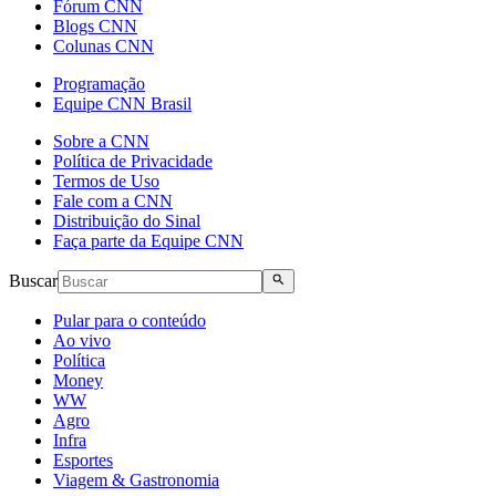
Fórum CNN
Blogs CNN
Colunas CNN
Programação
Equipe CNN Brasil
Sobre a CNN
Política de Privacidade
Termos de Uso
Fale com a CNN
Distribuição do Sinal
Faça parte da Equipe CNN
Buscar
Pular para o conteúdo
Ao vivo
Política
Money
WW
Agro
Infra
Esportes
Viagem & Gastronomia