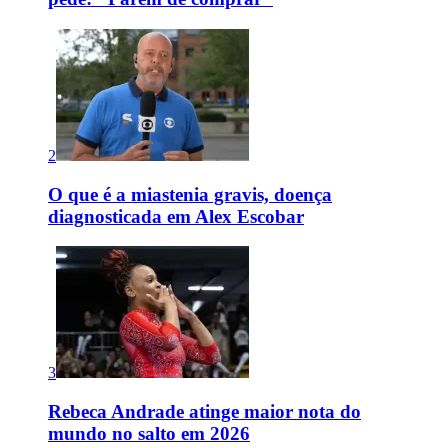
2
O que é a miastenia gravis, doença
diagnosticada em Alex Escobar
3
Rebeca Andrade atinge maior nota do
mundo no salto em 2026