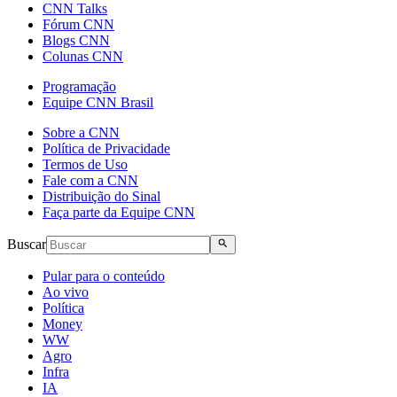
CNN Talks
Fórum CNN
Blogs CNN
Colunas CNN
Programação
Equipe CNN Brasil
Sobre a CNN
Política de Privacidade
Termos de Uso
Fale com a CNN
Distribuição do Sinal
Faça parte da Equipe CNN
Buscar
Pular para o conteúdo
Ao vivo
Política
Money
WW
Agro
Infra
IA