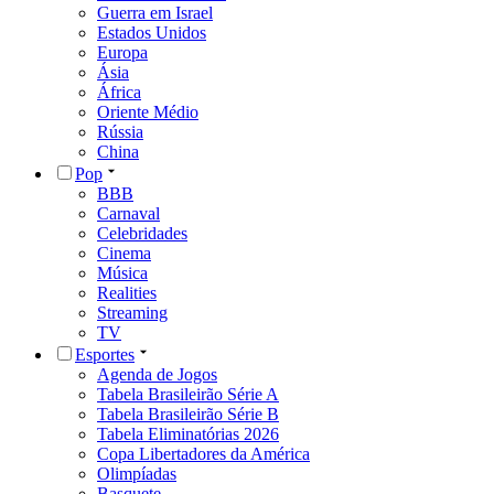
Guerra em Israel
Estados Unidos
Europa
Ásia
África
Oriente Médio
Rússia
China
Pop
BBB
Carnaval
Celebridades
Cinema
Música
Realities
Streaming
TV
Esportes
Agenda de Jogos
Tabela Brasileirão Série A
Tabela Brasileirão Série B
Tabela Eliminatórias 2026
Copa Libertadores da América
Olimpíadas
Basquete