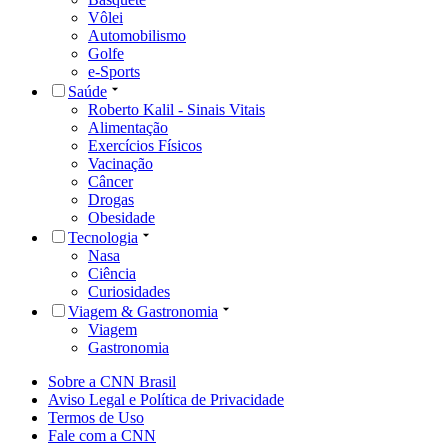
Vôlei
Automobilismo
Golfe
e-Sports
Saúde
Roberto Kalil - Sinais Vitais
Alimentação
Exercícios Físicos
Vacinação
Câncer
Drogas
Obesidade
Tecnologia
Nasa
Ciência
Curiosidades
Viagem & Gastronomia
Viagem
Gastronomia
Sobre a CNN Brasil
Aviso Legal e Política de Privacidade
Termos de Uso
Fale com a CNN