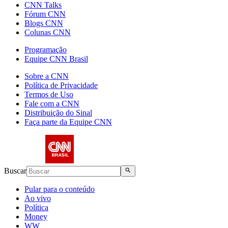
CNN Talks
Fórum CNN
Blogs CNN
Colunas CNN
Programação
Equipe CNN Brasil
Sobre a CNN
Política de Privacidade
Termos de Uso
Fale com a CNN
Distribuição do Sinal
Faça parte da Equipe CNN
Buscar
Pular para o conteúdo
Ao vivo
Política
Money
WW