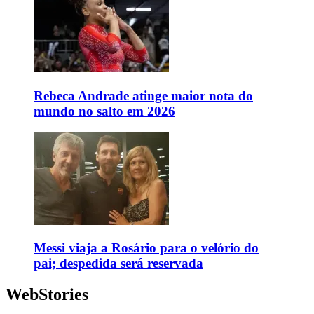
Rebeca Andrade atinge maior nota do
mundo no salto em 2026
Messi viaja a Rosário para o velório do
pai; despedida será reservada
WebStories