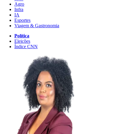
Agro
Infra
IA
Esportes
Viagem & Gastronomia
Política
Eleições
Índice CNN