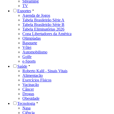
Streaming
TV
Esportes
Agenda de Jogos
Tabela Brasileirão Série A
Tabela Brasileirão Série B
Tabela Eliminatórias 2026
Copa Libertadores da América
Olimpíadas
Basquete
Vôlei
Automobilismo
Golfe
e-Sports
Saúde
Roberto Kalil - Sinais Vitais
Alimentação
Exercícios Físicos
Vacinação
Câncer
Drogas
Obesidade
Tecnologia
Nasa
Ciência