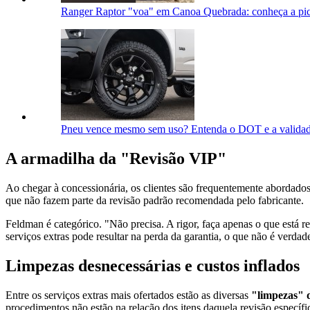
Ranger Raptor "voa" em Canoa Quebrada: conheça a pi
Pneu vence mesmo sem uso? Entenda o DOT e a valida
A armadilha da "Revisão VIP"
Ao chegar à concessionária, os clientes são frequentemente abordado
que não fazem parte da revisão padrão recomendada pelo fabricante.
Feldman é categórico. "Não precisa. A rigor, faça apenas o que está r
serviços extras pode resultar na perda da garantia, o que não é verdad
Limpezas desnecessárias e custos inflados
Entre os serviços extras mais ofertados estão as diversas
"limpezas" d
procedimentos não estão na relação dos itens daquela revisão específic