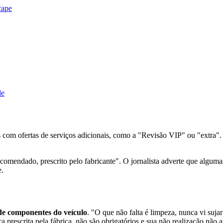
cape
de
s com ofertas de serviços adicionais, como a "Revisão VIP" ou "extra".
ecomendado, prescrito pelo fabricante". O jornalista adverte que algum
e.
e componentes do veículo
. "O que não falta é limpeza, nunca vi sujar
a prescrita pela fábrica, não são obrigatórios e sua não realização não a