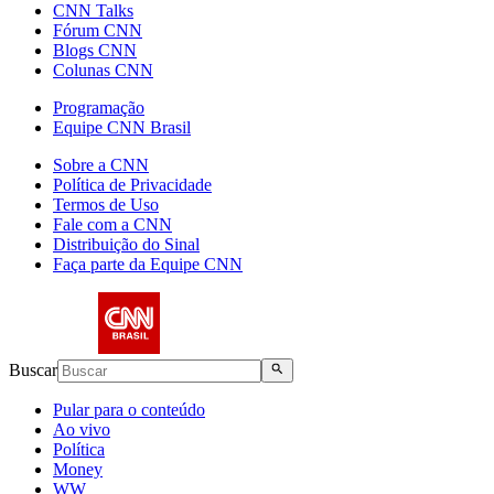
CNN Talks
Fórum CNN
Blogs CNN
Colunas CNN
Programação
Equipe CNN Brasil
Sobre a CNN
Política de Privacidade
Termos de Uso
Fale com a CNN
Distribuição do Sinal
Faça parte da Equipe CNN
Buscar
Pular para o conteúdo
Ao vivo
Política
Money
WW