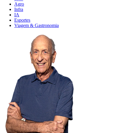
Agro
Infra
IA
Esportes
Viagem & Gastronomia