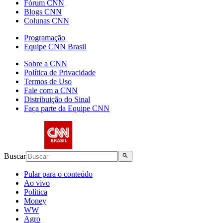
Fórum CNN
Blogs CNN
Colunas CNN
Programação
Equipe CNN Brasil
Sobre a CNN
Política de Privacidade
Termos de Uso
Fale com a CNN
Distribuição do Sinal
Faça parte da Equipe CNN
Buscar
Pular para o conteúdo
Ao vivo
Política
Money
WW
Agro