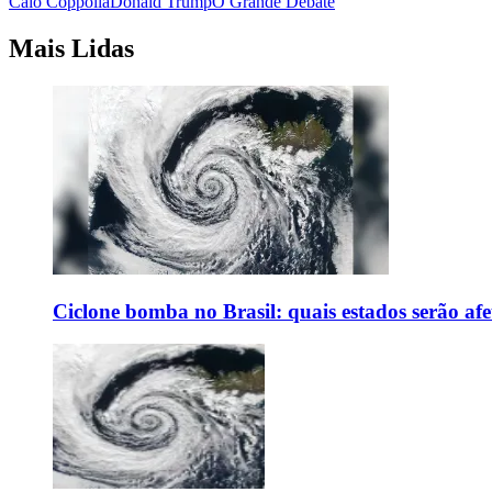
Caio Coppolla
Donald Trump
O Grande Debate
Mais Lidas
Ciclone bomba no Brasil: quais estados serão af