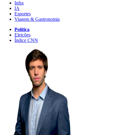
Infra
IA
Esportes
Viagem & Gastronomia
Política
Eleições
Índice CNN