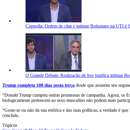
Coppolla: Ordem de citar e intimar Bolsonaro na UTI é f
O Grande Debate: Realização de live justifica intimar B
Trump completa 100 dias nesta terça
desde que assumiu seu segund
“Donald Trump cumpriu outras promessas de campanha. Agora, os Estad
biologicamente pertencem ao sexo masculino não podem mais participa
“Goste-se ou não da sua retórica e das suas políticas, a verdade é q
concluiu.
Tópicos