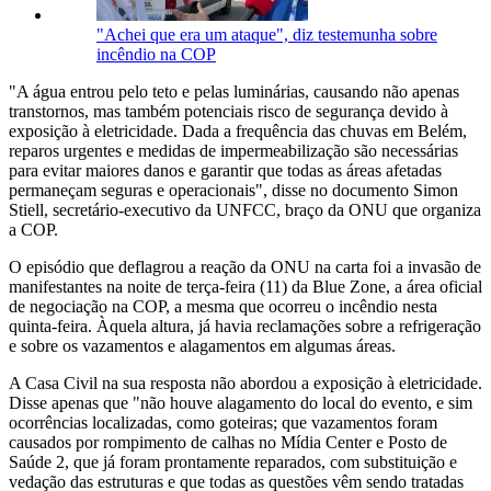
"Achei que era um ataque", diz testemunha sobre
incêndio na COP
"A água entrou pelo teto e pelas luminárias, causando não apenas
transtornos, mas também potenciais risco de segurança devido à
exposição à eletricidade. Dada a frequência das chuvas em Belém,
reparos urgentes e medidas de impermeabilização são necessárias
para evitar maiores danos e garantir que todas as áreas afetadas
permaneçam seguras e operacionais", disse no documento Simon
Stiell, secretário-executivo da UNFCC, braço da ONU que organiza
a COP.
O episódio que deflagrou a reação da ONU na carta foi a invasão de
manifestantes na noite de terça-feira (11) da Blue Zone, a área oficial
de negociação na COP, a mesma que ocorreu o incêndio nesta
quinta-feira. Àquela altura, já havia reclamações sobre a refrigeração
e sobre os vazamentos e alagamentos em algumas áreas.
A Casa Civil na sua resposta não abordou a exposição à eletricidade.
Disse apenas que "não houve alagamento do local do evento, e sim
ocorrências localizadas, como goteiras; que vazamentos foram
causados por rompimento de calhas no Mídia Center e Posto de
Saúde 2, que já foram prontamente reparados, com substituição e
vedação das estruturas e que todas as questões vêm sendo tratadas