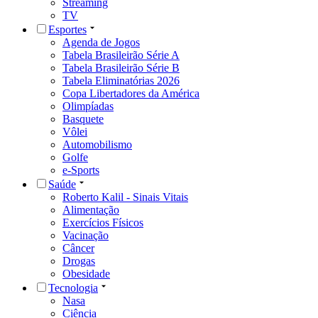
Streaming
TV
Esportes
Agenda de Jogos
Tabela Brasileirão Série A
Tabela Brasileirão Série B
Tabela Eliminatórias 2026
Copa Libertadores da América
Olimpíadas
Basquete
Vôlei
Automobilismo
Golfe
e-Sports
Saúde
Roberto Kalil - Sinais Vitais
Alimentação
Exercícios Físicos
Vacinação
Câncer
Drogas
Obesidade
Tecnologia
Nasa
Ciência