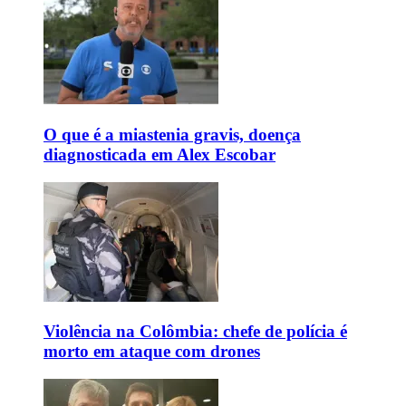
O que é a miastenia gravis, doença
diagnosticada em Alex Escobar
Violência na Colômbia: chefe de polícia é
morto em ataque com drones