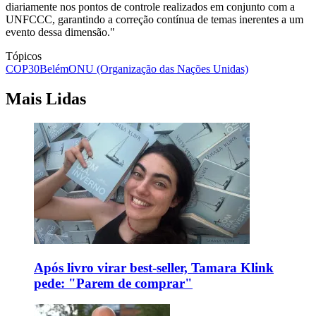
diariamente nos pontos de controle realizados em conjunto com a
UNFCCC, garantindo a correção contínua de temas inerentes a um
evento dessa dimensão."
Tópicos
COP30
Belém
ONU (Organização das Nações Unidas)
Mais Lidas
Após livro virar best-seller, Tamara Klink
pede: "Parem de comprar"