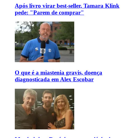
Após livro virar best-seller, Tamara Klink
pede: "Parem de comprar"
O que é a miastenia gravis, doença
diagnosticada em Alex Escobar