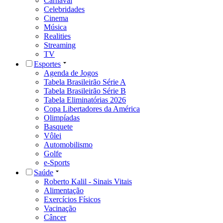
Carnaval
Celebridades
Cinema
Música
Realities
Streaming
TV
Esportes
Agenda de Jogos
Tabela Brasileirão Série A
Tabela Brasileirão Série B
Tabela Eliminatórias 2026
Copa Libertadores da América
Olimpíadas
Basquete
Vôlei
Automobilismo
Golfe
e-Sports
Saúde
Roberto Kalil - Sinais Vitais
Alimentação
Exercícios Físicos
Vacinação
Câncer