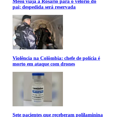
Messi viaja a Rosário para o velório do
pai; despedida será reservada
Violência na Colômbia: chefe de polícia é
morto em ataque com drones
Sete pacientes que receberam polilaminina