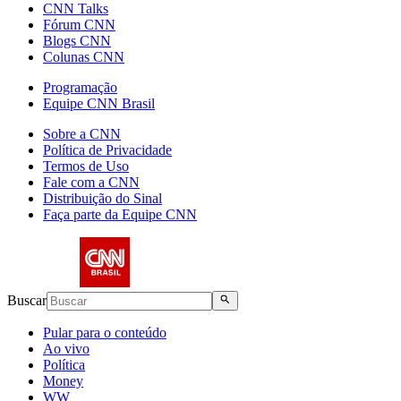
CNN Talks
Fórum CNN
Blogs CNN
Colunas CNN
Programação
Equipe CNN Brasil
Sobre a CNN
Política de Privacidade
Termos de Uso
Fale com a CNN
Distribuição do Sinal
Faça parte da Equipe CNN
Buscar
Pular para o conteúdo
Ao vivo
Política
Money
WW