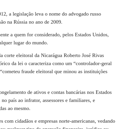
2, a legislação leva o nome do advogado russo
ão na Rússia no ano de 2009.
ente a quem for considerado, pelos Estados Unidos,
alquer lugar do mundo.
a corte eleitoral da Nicarágua Roberto José Rivas
stórico da lei o caracteriza como um “controlador-geral
“cometeu fraude eleitoral que minou as instituições
congelamento de ativos e contas bancárias nos Estados
 no país ao infrator, assessores e familiares, e
gadas ao mesmo.
es com cidadãos e empresas norte-americanas, vedando
 ou qualquer tipo de operação financeira, jurídica ou