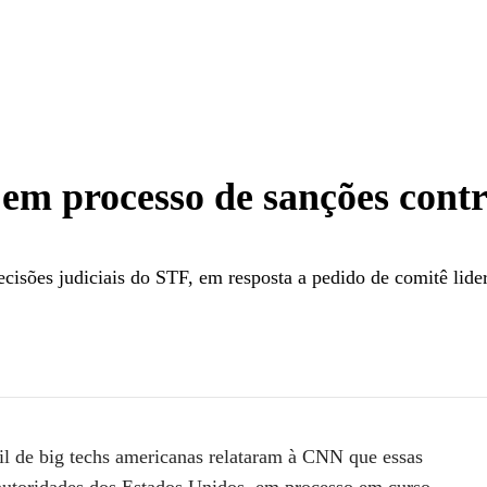
ítica há 23 anos, 10 deles em Brasília cobrindo os Três
 e Crusoé
em processo de sanções cont
isões judiciais do STF, em resposta a pedido de comitê lide
nções contra Moraes e Gonet | CNN 360º
il de big techs americanas relataram à
CNN
que essas