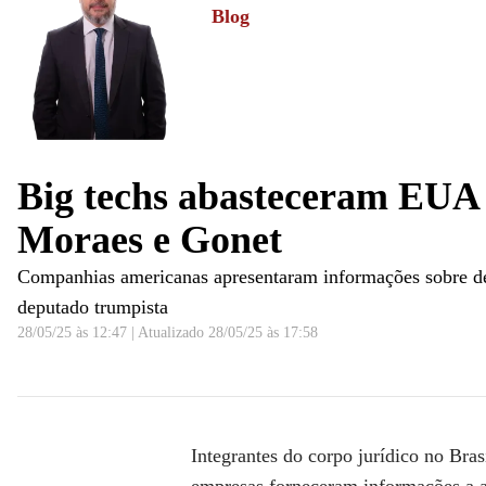
Blog
Caio Junqueira
Formado em Direito e Jornalismo, cobre pol
Poderes. Passou por Folha, Valor, Estadão
Big techs abasteceram EUA 
Moraes e Gonet
Companhias americanas apresentaram informações sobre dec
deputado trumpista
28/05/25 às 12:47
|
Atualizado
28/05/25 às 17:58
Análise: Big Techs abasteceram EUA em processo de sa
Integrantes do corpo jurídico no Bras