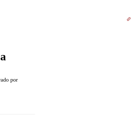
ra
rado por