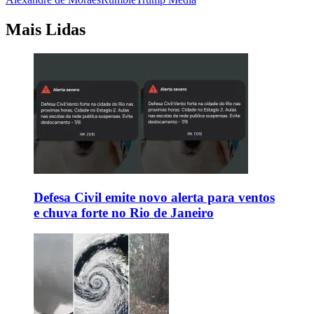
Mais Lidas
Defesa Civil emite novo alerta para ventos
e chuva forte no Rio de Janeiro