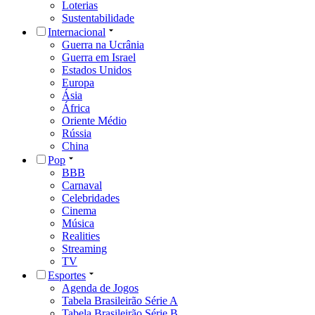
Loterias
Sustentabilidade
Internacional
Guerra na Ucrânia
Guerra em Israel
Estados Unidos
Europa
Ásia
África
Oriente Médio
Rússia
China
Pop
BBB
Carnaval
Celebridades
Cinema
Música
Realities
Streaming
TV
Esportes
Agenda de Jogos
Tabela Brasileirão Série A
Tabela Brasileirão Série B