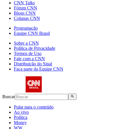
CNN Talks
Fórum CNN
Blogs CNN
Colunas CNN
Programação
Equipe CNN Brasil
Sobre a CNN
Política de Privacidade
Termos de Uso
Fale com a CNN
Distribuição do Sinal
Faça parte da Equipe CNN
Buscar
Pular para o conteúdo
Ao vivo
Política
Money
WW