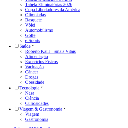
Tabela Eliminatórias 2026
Copa Libertadores da América
Olimpíadas
Basquete
Vôlei
Automobilismo
Golfe
e-Sports
Saúde
Roberto Kalil - Sinais Vitais
Alimentação
Exercícios Físicos
Vacinação
Câncer
Drogas
Obesidade
Tecnologia
Nasa
Ciência
Curiosidades
Viagem & Gastronomia
Viagem
Gastronomia