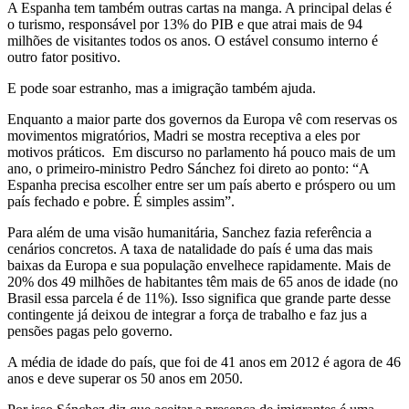
A Espanha tem também outras cartas na manga. A principal delas é
o turismo, responsável por 13% do PIB e que atrai mais de 94
milhões de visitantes todos os anos. O estável consumo interno é
outro fator positivo.
E pode soar estranho, mas a imigração também ajuda.
Enquanto a maior parte dos governos da Europa vê com reservas os
movimentos migratórios, Madri se mostra receptiva a eles por
motivos práticos. Em discurso no parlamento há pouco mais de um
ano, o primeiro-ministro Pedro Sánchez foi direto ao ponto: “A
Espanha precisa escolher entre ser um país aberto e próspero ou um
país fechado e pobre. É simples assim”.
Para além de uma visão humanitária, Sanchez fazia referência a
cenários concretos. A taxa de natalidade do país é uma das mais
baixas da Europa e sua população envelhece rapidamente. Mais de
20% dos 49 milhões de habitantes têm mais de 65 anos de idade (no
Brasil essa parcela é de 11%). Isso significa que grande parte desse
contingente já deixou de integrar a força de trabalho e faz jus a
pensões pagas pelo governo.
A média de idade do país, que foi de 41 anos em 2012 é agora de 46
anos e deve superar os 50 anos em 2050.