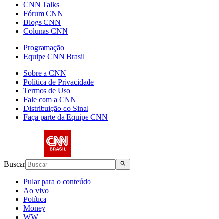
CNN Talks
Fórum CNN
Blogs CNN
Colunas CNN
Programação
Equipe CNN Brasil
Sobre a CNN
Política de Privacidade
Termos de Uso
Fale com a CNN
Distribuição do Sinal
Faça parte da Equipe CNN
Buscar
Pular para o conteúdo
Ao vivo
Política
Money
WW