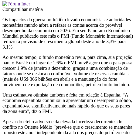
Compartilhar matéria
Os impactos da guerra no Irã têm levado economistas e autoridades
monetárias mundo afora a refazer as contas acerca do provável
desempenho da economia em 2026. Em seu Panorama Econômico
Mundial publicado este mês o FMI (Fundo Monetário Internacional)
reduziu a previsão de crescimento global deste ano de 3,3% para
3,1%.
Ao mesmo tempo, o fundo monetário reviu, para cima, sua projeção
para o Brasil: em lugar de 1,6% o FMI prevê agora que o país possa
crescer 1,9% de janeiro a dezembro, graças a uma combinação de
fatores onde se destaca o confortável volume de reservas cambiais
(mais de US$ 366 bilhões em abril) e a manutenção do forte
movimento de exportação de commodities, petróleo bruto incluído.
Uma estimativa otimista também é feita em relação à Espanha. “A
economia espanhola continuou a apresentar um desempenho sólido,
expandindo-se significativamente mais rápido do que os seus pares
da zona euro”, diz o FMI.
Apesar do efeito adverso e da elevada incerteza decorrentes do
conflito no Oriente Médio “prevê-se que o crescimento se mantenha
robusto este ano” independente da alta dos preços do petróleo e do