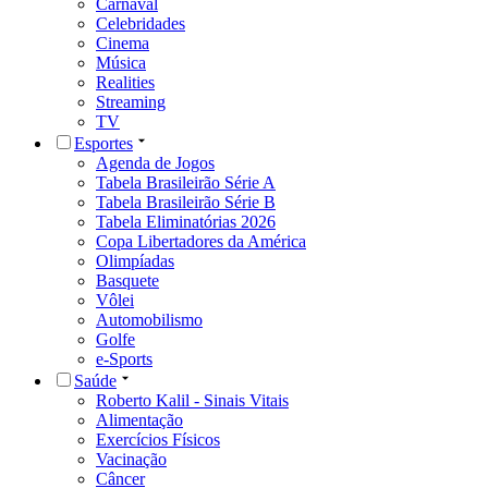
Carnaval
Celebridades
Cinema
Música
Realities
Streaming
TV
Esportes
Agenda de Jogos
Tabela Brasileirão Série A
Tabela Brasileirão Série B
Tabela Eliminatórias 2026
Copa Libertadores da América
Olimpíadas
Basquete
Vôlei
Automobilismo
Golfe
e-Sports
Saúde
Roberto Kalil - Sinais Vitais
Alimentação
Exercícios Físicos
Vacinação
Câncer