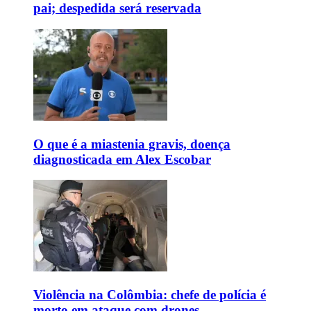
pai; despedida será reservada
O que é a miastenia gravis, doença
diagnosticada em Alex Escobar
Violência na Colômbia: chefe de polícia é
morto em ataque com drones