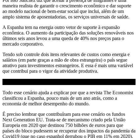
Por isso Sánchez diz que aceitar a presença de imigrantes é uma
maneira realista de garantir o crescimento econômico e dar suporte
ao modelo nacional de bem-estar social que inclui, além de um
amplo sistema de aposentadorias, os serviços universais de saúde.
A Espanha tem na energia outro vetor de suporte à expansão
econômica. O aumento da participação das soluções renováveis nos
últimos seis anos levou a uma queda de 40% nos preços para o
mercado corporativo.
Tendo sob controle dois itens relevantes de custos como energia e
salários (em parte graças a mão de obra estrangeira) o país segue
atrativo para investimentos estrangeiros. E essa é mais uma variável
que contribui para o vigor da atividade produtiva.
Todo esse cenário ajuda a explicar por que a revista The Economist
classificou a Espanha, pouco mais de um ano atrás, como a
economia de melhor desempenho do mundo.
É preciso lembrar que contribuíram para esse cenário os fundos
Next Generation EU. Trata-se de mecanismo criado pela União
Europeia em 2020 que destinou 750 bilhões de euros para que
países do bloco pudessem se recuperar dos impactos da pandemia da
Covid19 (que no caso espanhol derrubou o PIB em 11% em 2020).