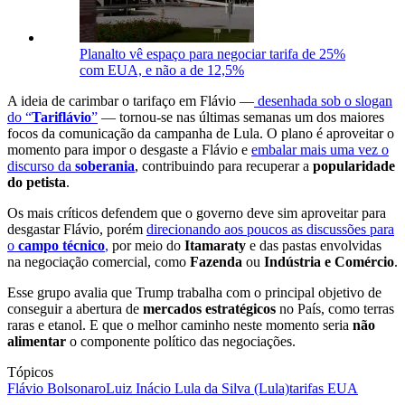
Planalto vê espaço para negociar tarifa de 25%
com EUA, e não a de 12,5%
A ideia de carimbar o tarifaço em Flávio —
desenhada sob o slogan
do “
Tariflávio
”
— tornou-se nas últimas semanas um dos maiores
focos da comunicação da campanha de Lula. O plano é aproveitar o
momento para impor o desgaste a Flávio e
embalar mais uma vez o
discurso da
soberania
, contribuindo para recuperar a
popularidade
do petista
.
Os mais críticos defendem que o governo deve sim aproveitar para
desgastar Flávio, porém
direcionando aos poucos as discussões para
o
campo técnico
,
por meio do
Itamaraty
e das pastas envolvidas
na negociação comercial, como
Fazenda
ou
Indústria e Comércio
.
Esse grupo avalia que Trump trabalha com o principal objetivo de
conseguir a abertura de
mercados estratégicos
no País, como terras
raras e etanol. E que o melhor caminho neste momento seria
não
alimentar
o componente político das negociações.
Tópicos
Flávio Bolsonaro
Luiz Inácio Lula da Silva (Lula)
tarifas EUA