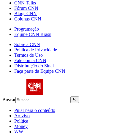
CNN Talks
Fórum CNN
Blogs CNN
Colunas CNN
Programação
Equipe CNN Brasil
Sobre a CNN
Política de Privacidade
Termos de Uso
Fale com a CNN
Distribuição do Sinal
Faça parte da Equipe CNN
Buscar
Pular para o conteúdo
Ao vivo
Política
Money
WW