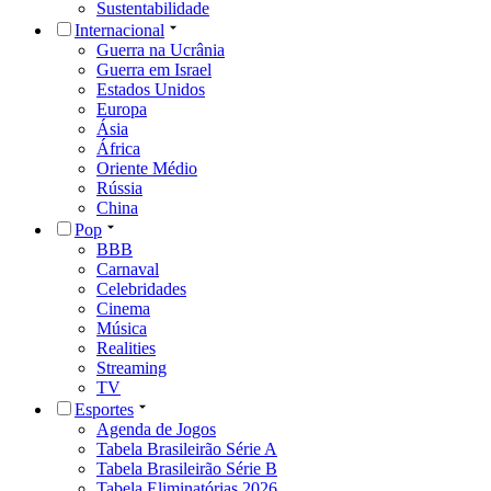
Sustentabilidade
Internacional
Guerra na Ucrânia
Guerra em Israel
Estados Unidos
Europa
Ásia
África
Oriente Médio
Rússia
China
Pop
BBB
Carnaval
Celebridades
Cinema
Música
Realities
Streaming
TV
Esportes
Agenda de Jogos
Tabela Brasileirão Série A
Tabela Brasileirão Série B
Tabela Eliminatórias 2026