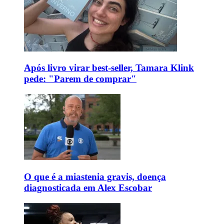
Após livro virar best-seller, Tamara Klink
pede: "Parem de comprar"
O que é a miastenia gravis, doença
diagnosticada em Alex Escobar