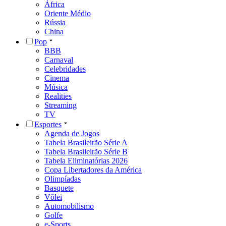
África
Oriente Médio
Rússia
China
Pop
BBB
Carnaval
Celebridades
Cinema
Música
Realities
Streaming
TV
Esportes
Agenda de Jogos
Tabela Brasileirão Série A
Tabela Brasileirão Série B
Tabela Eliminatórias 2026
Copa Libertadores da América
Olimpíadas
Basquete
Vôlei
Automobilismo
Golfe
e-Sports