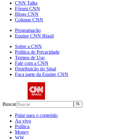
CNN Talks
Fórum CNN
Blogs CNN
Colunas CNN
Programação
Equipe CNN Brasil
Sobre a CNN
Política de Privacidade
Termos de Uso
Fale com a CNN
Distribuição do Sinal
Faça parte da Equipe CNN
Buscar
Pular para o conteúdo
Ao vivo
Política
Money
WW