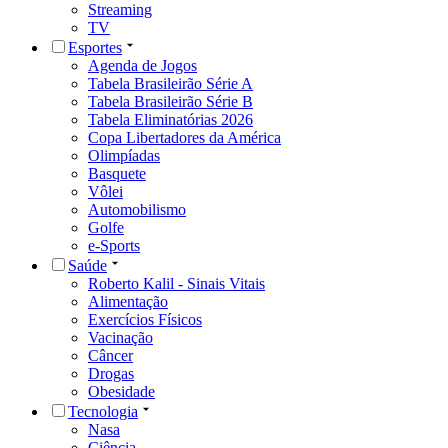
Streaming
TV
Esportes
Agenda de Jogos
Tabela Brasileirão Série A
Tabela Brasileirão Série B
Tabela Eliminatórias 2026
Copa Libertadores da América
Olimpíadas
Basquete
Vôlei
Automobilismo
Golfe
e-Sports
Saúde
Roberto Kalil - Sinais Vitais
Alimentação
Exercícios Físicos
Vacinação
Câncer
Drogas
Obesidade
Tecnologia
Nasa
Ciência