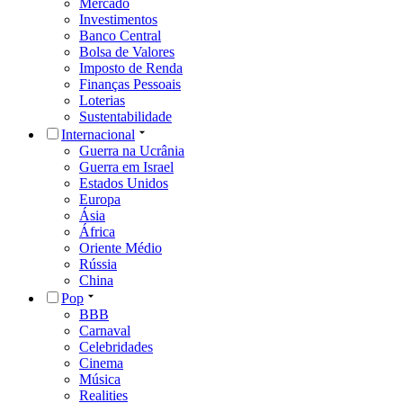
Mercado
Investimentos
Banco Central
Bolsa de Valores
Imposto de Renda
Finanças Pessoais
Loterias
Sustentabilidade
Internacional
Guerra na Ucrânia
Guerra em Israel
Estados Unidos
Europa
Ásia
África
Oriente Médio
Rússia
China
Pop
BBB
Carnaval
Celebridades
Cinema
Música
Realities