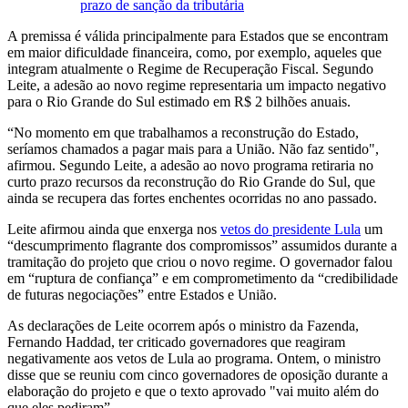
prazo de sanção da tributária
A premissa é válida principalmente para Estados que se encontram
em maior dificuldade financeira, como, por exemplo, aqueles que
integram atualmente o Regime de Recuperação Fiscal. Segundo
Leite, a adesão ao novo regime representaria um impacto negativo
para o Rio Grande do Sul estimado em R$ 2 bilhões anuais.
“No momento em que trabalhamos a reconstrução do Estado,
seríamos chamados a pagar mais para a União. Não faz sentido",
afirmou. Segundo Leite, a adesão ao novo programa retiraria no
curto prazo recursos da reconstrução do Rio Grande do Sul, que
ainda se recupera das fortes enchentes ocorridas no ano passado.
Leite afirmou ainda que enxerga nos
vetos do presidente Lula
um
“descumprimento flagrante dos compromissos” assumidos durante a
tramitação do projeto que criou o novo regime. O governador falou
em “ruptura de confiança” e em comprometimento da “credibilidade
de futuras negociações” entre Estados e União.
As declarações de Leite ocorrem após o ministro da Fazenda,
Fernando Haddad, ter criticado governadores que reagiram
negativamente aos vetos de Lula ao programa. Ontem, o ministro
disse que se reuniu com cinco governadores de oposição durante a
elaboração do projeto e que o texto aprovado "vai muito além do
que eles pediram”.