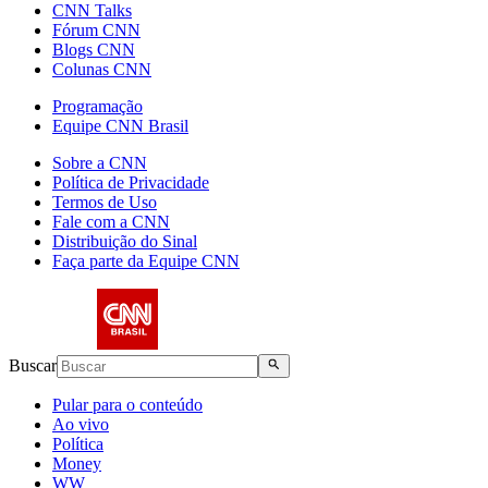
CNN Talks
Fórum CNN
Blogs CNN
Colunas CNN
Programação
Equipe CNN Brasil
Sobre a CNN
Política de Privacidade
Termos de Uso
Fale com a CNN
Distribuição do Sinal
Faça parte da Equipe CNN
Buscar
Pular para o conteúdo
Ao vivo
Política
Money
WW