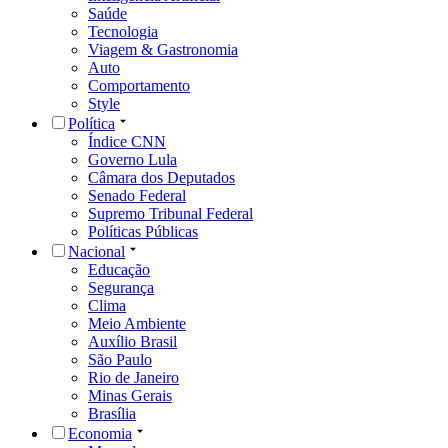
Saúde
Tecnologia
Viagem & Gastronomia
Auto
Comportamento
Style
Política
Índice CNN
Governo Lula
Câmara dos Deputados
Senado Federal
Supremo Tribunal Federal
Políticas Públicas
Nacional
Educação
Segurança
Clima
Meio Ambiente
Auxílio Brasil
São Paulo
Rio de Janeiro
Minas Gerais
Brasília
Economia