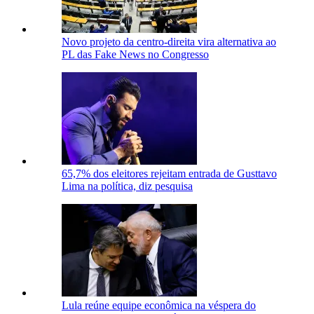
Novo projeto da centro-direita vira alternativa ao
PL das Fake News no Congresso
65,7% dos eleitores rejeitam entrada de Gusttavo
Lima na política, diz pesquisa
Lula reúne equipe econômica na véspera do