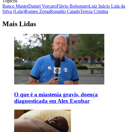
Tópicos
Banco Master
Daniel Vorcaro
Flávio Bolsonaro
Luiz Inácio Lula da
Silva (Lula)
Romeu Zema
Ronaldo Caiado
Tereza Cristina
Mais Lidas
O que é a miastenia gravis, doença
diagnosticada em Alex Escobar