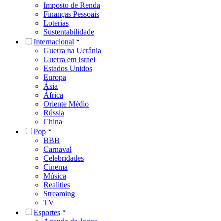
Imposto de Renda
Finanças Pessoais
Loterias
Sustentabilidade
Internacional
Guerra na Ucrânia
Guerra em Israel
Estados Unidos
Europa
Ásia
África
Oriente Médio
Rússia
China
Pop
BBB
Carnaval
Celebridades
Cinema
Música
Realities
Streaming
TV
Esportes