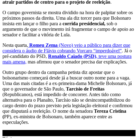
atrair partidos de centro para o projeto de reeleição
.
O campo governista se mostra dividido na hora de palpitar sobre os
próximos passos da direita. Uma ala diz torcer para que Bolsonaro
insista em lançar o filho para a
corrida presidencial,
sob o
argumento de que o movimento irá fragmentar o campo de apoio ao
senador e facilitar a vitória de Lula.
Nesta quarta,
Romeu Zema
(Novo) veio a público para dizer que
considera o áudio de Flávio cobrando Vorcaro “imperdoável”
. Já o
pré-candidato do PSD,
Ronaldo Caiado (PSD)
, teve uma postura
mais amena,
mas afirmou que o senador precisa dar explicações.
Outro grupo dentro da campanha petista diz apostar que o
bolsonarismo começará desde já a buscar outro nome para a vaga.
Uma das mais citadas é a ex-primeira-dama Michelle Bolsonaro, já
que o governador de São Paulo,
Tarcísio de Freitas
(Republicanos), está impedido de concorrer. Antes tido como
alternativa para o Planalto, Tarcísio não se desincompatibilizou do
cargo dentro do prazo previsto pela legislação eleitoral e confirmou
que disputará a reeleição. O nome da senadora
Tereza Cristina
(
PP), ex-ministra de Bolsonaro, também aparece entre as
especulações.