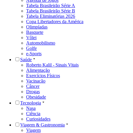
Agenda de Jogos
Tabela Brasileirão Série A
Tabela Brasileirão Série B
Tabela Eliminatórias 2026
Copa Libertadores da América
Olimpíadas
Basquete
Vôlei
Automobilismo
Golfe
e-Sports
Saúde
Roberto Kalil - Sinais Vitais
Alimentação
Exercícios Físicos
Vacinação
Câncer
Drogas
Obesidade
Tecnologia
Nasa
Ciência
Curiosidades
Viagem & Gastronomia
Viagem