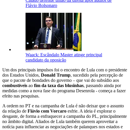
Caiado defende união da direita após áudios de
Flávio Bolsonaro
Waack: Escândalo Master atinge principal
candidato da oposição
Um dos principais impulsos foi o encontro de Lula com o presidente
dos Estados Unidos,
Donald Trump
, sucedido pela percepção de
que o pacote de bondades do governo – que vai do subsídio aos
combustíveis
ao
fim da taxa das blusinhas
, passando ainda por
medidas como a nova fase do programa Desenrola - começa a fazer
efeito nas pesquisas.
A ordem no PT e na campanha de Lula é não deixar que o assunto
da relação de
Flávio com Vorcaro
esfrie. A ideia é explorar o
desgaste, de forma a enfraquecer a campanha do PL, principalmente
no âmbito digital. Aliados de Lula também querem aproveitar a
notícia para influenciar as negociações de palanques nos estados e