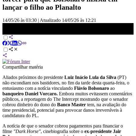
lançar o filho ao Planalto
14/05/26 às 03:30
|
Atualizado
14/05/26 às 12:21
Time de Lula fala em dano irreversível a Flávio e planeja explorar
desgaste | LIVE CNN
Compartilhar matéria
Aliados próximos do presidente
Luiz Inácio Lula da Silva
(PT)
não escondiam nos bastidores, no fim da tarde desta quarta-feira, o
entusiasmo com a notícia vinculando
Flávio Bolsonaro
ao
banqueiro Daniel Vorcaro.
Embora muitos evitassem comentários
públicos, a reportagem do The Intercept mostrando que o senador
cobrou dinheiro do dono do
Banco Master
tem, na avaliação do
time presidencial, potencial para provocar danos irreversíveis à
candidatura do PL.
A notícia de que o senador cobrou pagamentos para financiar o
filme
"Dark Horse"
, cinebiografia sobre o
ex-presidente Jair