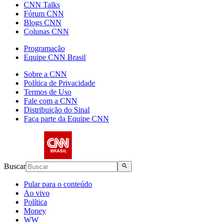
CNN Talks
Fórum CNN
Blogs CNN
Colunas CNN
Programação
Equipe CNN Brasil
Sobre a CNN
Política de Privacidade
Termos de Uso
Fale com a CNN
Distribuição do Sinal
Faça parte da Equipe CNN
Buscar
Pular para o conteúdo
Ao vivo
Política
Money
WW