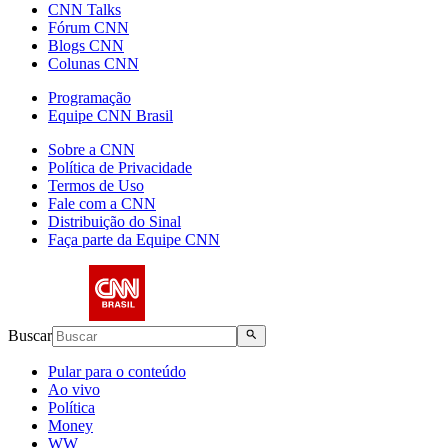
CNN Talks
Fórum CNN
Blogs CNN
Colunas CNN
Programação
Equipe CNN Brasil
Sobre a CNN
Política de Privacidade
Termos de Uso
Fale com a CNN
Distribuição do Sinal
Faça parte da Equipe CNN
Buscar
Pular para o conteúdo
Ao vivo
Política
Money
WW