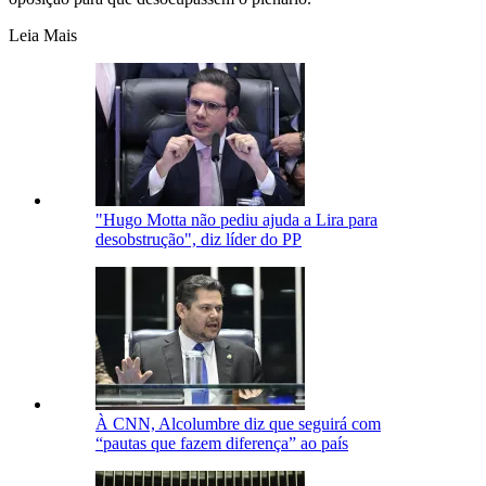
Leia Mais
"Hugo Motta não pediu ajuda a Lira para
desobstrução", diz líder do PP
À CNN, Alcolumbre diz que seguirá com
“pautas que fazem diferença” ao país