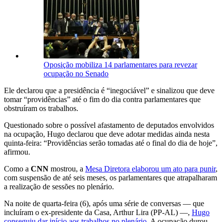
Oposição mobiliza 14 parlamentares para revezar
ocupação no Senado
Ele declarou que a presidência é “inegociável” e sinalizou que deve
tomar “providências” até o fim do dia contra parlamentares que
obstruíram os trabalhos.
Questionado sobre o possível afastamento de deputados envolvidos
na ocupação, Hugo declarou que deve adotar medidas ainda nesta
quinta-feira: “Providências serão tomadas até o final do dia de hoje”,
afirmou.
Como a
CNN
mostrou, a
Mesa Diretora elaborou um ato para punir
,
com suspensão de até seis meses, os parlamentares que atrapalharam
a realização de sessões no plenário.
Na noite de quarta-feira (6), após uma série de conversas — que
incluíram o ex-presidente da Casa, Arthur Lira (PP-AL) —,
Hugo
conseguiu dar início aos trabalhos no plenário.
A ocupação durou