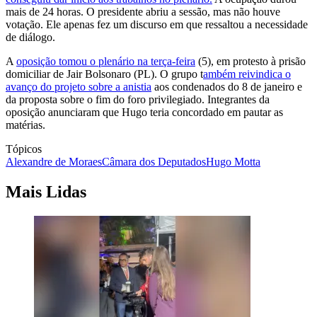
mais de 24 horas. O presidente abriu a sessão, mas não houve
votação. Ele apenas fez um discurso em que ressaltou a necessidade
de diálogo.
A
oposição tomou o plenário na terça-feira
(5), em protesto à prisão
domiciliar de Jair Bolsonaro (PL). O grupo t
ambém reivindica o
avanço do projeto sobre a anistia
aos condenados do 8 de janeiro e
da proposta sobre o fim do foro privilegiado. Integrantes da
oposição anunciaram que Hugo teria concordado em pautar as
matérias.
Tópicos
Alexandre de Moraes
Câmara dos Deputados
Hugo Motta
Mais Lidas