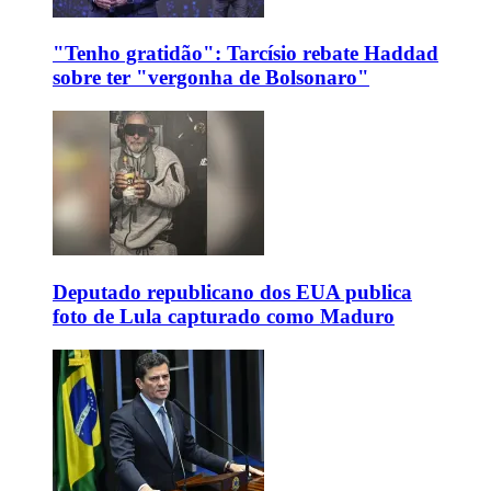
"Tenho gratidão": Tarcísio rebate Haddad
sobre ter "vergonha de Bolsonaro"
Deputado republicano dos EUA publica
foto de Lula capturado como Maduro