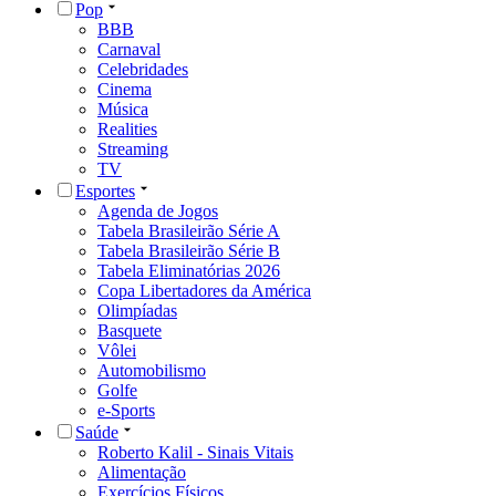
Pop
BBB
Carnaval
Celebridades
Cinema
Música
Realities
Streaming
TV
Esportes
Agenda de Jogos
Tabela Brasileirão Série A
Tabela Brasileirão Série B
Tabela Eliminatórias 2026
Copa Libertadores da América
Olimpíadas
Basquete
Vôlei
Automobilismo
Golfe
e-Sports
Saúde
Roberto Kalil - Sinais Vitais
Alimentação
Exercícios Físicos