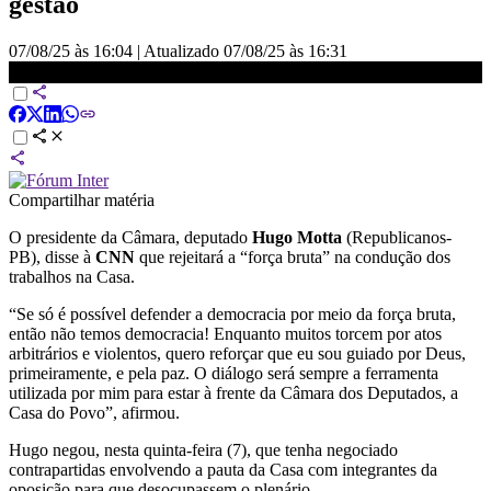
gestão
07/08/25 às 16:04
|
Atualizado
07/08/25 às 16:31
À CNN, Hugo Motta diz que rejeitará “força bruta” | CNN 360º
Compartilhar matéria
O presidente da Câmara, deputado
Hugo Motta
(Republicanos-
PB), disse à
CNN
que rejeitará a “força bruta” na condução dos
trabalhos na Casa.
“Se só é possível defender a democracia por meio da força bruta,
então não temos democracia! Enquanto muitos torcem por atos
arbitrários e violentos, quero reforçar que eu sou guiado por Deus,
primeiramente, e pela paz. O diálogo será sempre a ferramenta
utilizada por mim para estar à frente da Câmara dos Deputados, a
Casa do Povo”, afirmou.
Hugo negou, nesta quinta-feira (7), que tenha negociado
contrapartidas envolvendo a pauta da Casa com integrantes da
oposição para que desocupassem o plenário.