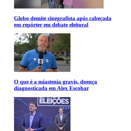
Globo demite cinegrafista após cabeçada
em repórter em debate eleitoral
O que é a miastenia gravis, doença
diagnosticada em Alex Escobar