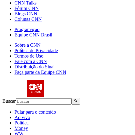
CNN Talks
Fórum CNN
Blogs CNN
Colunas CNN
Programação
Equipe CNN Brasil
Sobre a CNN
Política de Privacidade
Termos de Uso
Fale com a CNN
Distribuição do Sinal
Faça parte da Equipe CNN
Buscar
Pular para o conteúdo
Ao vivo
Política
Money
WW