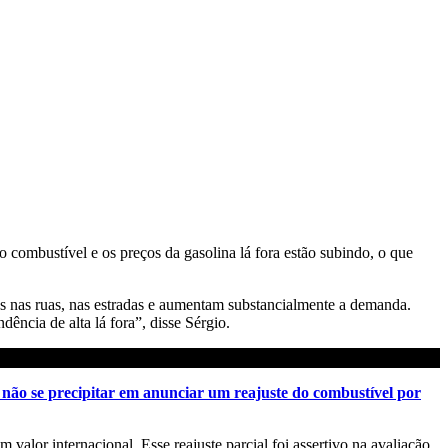
combustível e os preços da gasolina lá fora estão subindo, o que
 nas ruas, nas estradas e aumentam substancialmente a demanda.
ência de alta lá fora”, disse Sérgio.
e não se precipitar em anunciar um reajuste do combustível por
m valor internacional. Esse reajuste parcial foi assertivo na avaliação