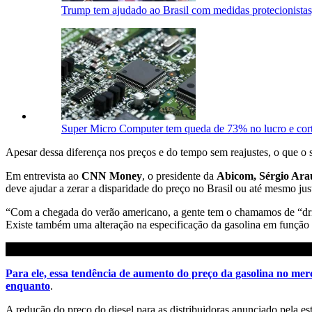
Trump tem ajudado ao Brasil com medidas protecionistas,
Super Micro Computer tem queda de 73% no lucro e cort
Apesar dessa diferença nos preços e do tempo sem reajustes, o que o
Em entrevista ao
CNN Money
, o presidente da
Abicom, Sérgio Ara
deve ajudar a zerar a disparidade do preço no Brasil ou até mesmo jus
“Com a chegada do verão americano, a gente tem o chamamos de “dri
Existe também uma alteração na especificação da gasolina em função d
Para ele, essa tendência de aumento do preço da gasolina no mer
enquanto
.
A redução do preço do diesel para as distribuidoras anunciado pela estat