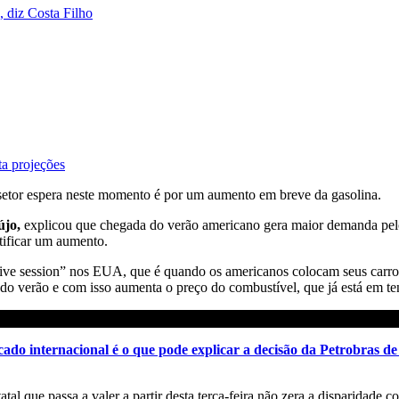
 diz Costa Filho
a projeções
 setor espera neste momento é por um aumento em breve da gasolina.
újo,
explicou que chegada do verão americano gera maior demanda pelo 
tificar um aumento.
ve session” nos EUA, que é quando os americanos colocam seus carros
o verão e com isso aumenta o preço do combustível, que já está em tend
cado internacional é o que pode explicar a decisão da Petrobras d
al que passa a valer a partir desta terça-feira não zera a disparidade co