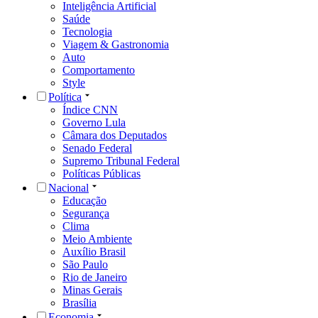
Inteligência Artificial
Saúde
Tecnologia
Viagem & Gastronomia
Auto
Comportamento
Style
Política
Índice CNN
Governo Lula
Câmara dos Deputados
Senado Federal
Supremo Tribunal Federal
Políticas Públicas
Nacional
Educação
Segurança
Clima
Meio Ambiente
Auxílio Brasil
São Paulo
Rio de Janeiro
Minas Gerais
Brasília
Economia