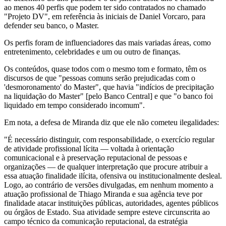
ao menos 40 perfis que podem ter sido contratados no chamado
"Projeto DV", em referência às iniciais de Daniel Vorcaro, para
defender seu banco, o Master.
Os perfis foram de influenciadores das mais variadas áreas, como
entretenimento, celebridades e um ou outro de finanças.
Os conteúdos, quase todos com o mesmo tom e formato, têm os
discursos de que "pessoas comuns serão prejudicadas com o
'desmoronamento' do Master", que havia "indícios de precipitação
na liquidação do Master" [pelo Banco Central] e que "o banco foi
liquidado em tempo considerado incomum".
Em nota, a defesa de Miranda diz que ele não cometeu ilegalidades:
"É necessário distinguir, com responsabilidade, o exercício regular
de atividade profissional lícita — voltada à orientação
comunicacional e à preservação reputacional de pessoas e
organizações — de qualquer interpretação que procure atribuir a
essa atuação finalidade ilícita, ofensiva ou institucionalmente desleal.
Logo, ao contrário de versões divulgadas, em nenhum momento a
atuação profissional de Thiago Miranda e sua agência teve por
finalidade atacar instituições públicas, autoridades, agentes públicos
ou órgãos de Estado. Sua atividade sempre esteve circunscrita ao
campo técnico da comunicação reputacional, da estratégia