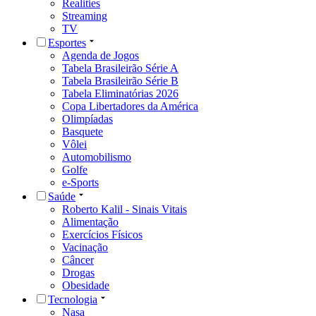
Realities
Streaming
TV
Esportes
Agenda de Jogos
Tabela Brasileirão Série A
Tabela Brasileirão Série B
Tabela Eliminatórias 2026
Copa Libertadores da América
Olimpíadas
Basquete
Vôlei
Automobilismo
Golfe
e-Sports
Saúde
Roberto Kalil - Sinais Vitais
Alimentação
Exercícios Físicos
Vacinação
Câncer
Drogas
Obesidade
Tecnologia
Nasa