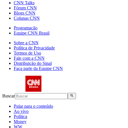
CNN Talks
Fórum CNN
Blogs CNN
Colunas CNN
Programação
Equipe CNN Brasil
Sobre a CNN
Política de Privacidade
Termos de Uso
Fale com a CNN
Distribuição do Sinal
Faça parte da Equipe CNN
Buscar
Pular para o conteúdo
Ao vivo
Política
Money
WW