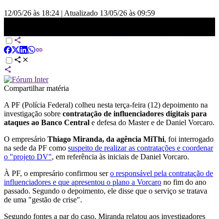
12/05/26 às 18:24
|
Atualizado
13/05/26 às 09:59
Empresário confirma à PF que pagou influenciadores para defender
Vorcaro | CNN NOVO DIA
Compartilhar matéria
A PF (Polícia Federal) colheu nesta terça-feira (12) depoimento na
investigação sobre
contratação de influenciadores digitais para
ataques ao Banco Central
e defesa do Master e de Daniel Vorcaro.
O empresário
Thiago Miranda, da agência MiThi
, foi interrogado
na sede da PF como
suspeito de realizar as contratações e coordenar
o "projeto DV"
, em referência às iniciais de Daniel Vorcaro.
À PF, o empresário confirmou ser
o responsável pela contratação de
influenciadores e que apresentou o plano a Vorcaro
no fim do ano
passado. Segundo o depoimento, ele disse que o serviço se tratava
de uma "gestão de crise".
Segundo fontes a par do caso, Miranda relatou aos investigadores