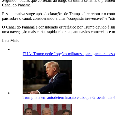
Segundo notícias que correram ao longo da última semana, o president
Canal do Panamá.
Essa iniciativa surge após declarações de Trump sobre retomar o cont
país sobre o canal, considerando-a uma “conquista irreversível” e “nã
O Canal do Panamá é considerado estratégico por Trump devido à sua i
uma navegação mais curta, rápida e barata para navios comerciais e m
Leia Mais:
EUA: Trump pede "opções militares" para garantir aces
Trump fala em autodeterminação e diz que Groenlândia