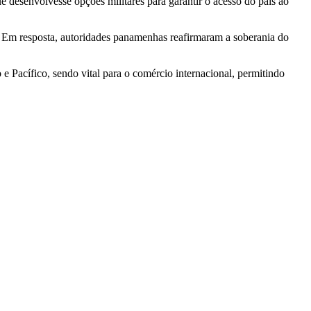
 desenvolvesse opções militares para garantir o acesso do país ao
o. Em resposta, autoridades panamenhas reafirmaram a soberania do
 Pacífico, sendo vital para o comércio internacional, permitindo