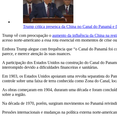
Trump critica presença da China no Canal do Panamá e f
Trump vê com preocupação o
aumento da influência da China na reg
acesso norte-americano a essa rota essencial em momentos de crise ou 
Embora Trump alegue com frequência que “o Canal do Panamá foi const
parece, e merece atenção às suas nuances.
A participação dos Estados Unidos na construção do Canal do Panamá o
interrompido devido a dificuldades financeiras e sanitárias.
Em 1903, os Estados Unidos apoiaram uma revolta separatista do Pa
controle sobre uma faixa de terra conhecida como Zona do Canal, loca
As obras começaram em 1904, duraram uma década e foram concluídas 
sobre a região.
Na década de 1970, porém, surgiram movimentos no Panamá reivindican
Pressões internacionais e mudanças na política externa norte-america