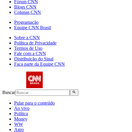
Fórum CNN
Blogs CNN
Colunas CNN
Programação
Equipe CNN Brasil
Sobre a CNN
Política de Privacidade
Termos de Uso
Fale com a CNN
Distribuição do Sinal
Faça parte da Equipe CNN
Buscar
Pular para o conteúdo
Ao vivo
Política
Money
WW
Agro