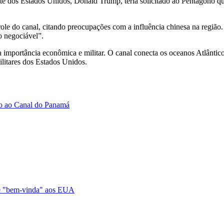
e dos Estados Unidos, Donald Trump, teria solicitado ao Pentágono que
role do canal, citando preocupações com a influência chinesa na regiã
o negociável”.
mportância econômica e militar. O canal conecta os oceanos Atlântico e
ilitares dos Estados Unidos.
so ao Canal do Panamá
 é "bem-vinda" aos EUA