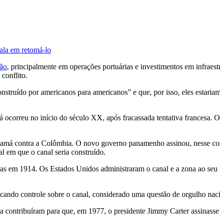
ala em retomá-lo
ião
, principalmente em operações portuárias e investimentos em infraest
conflito.
ruído por americanos para americanos” e que, por isso, eles estariam
correu no início do século XX, após fracassada tentativa francesa. O p
namá contra a Colômbia. O novo governo panamenho assinou, nesse con
l em que o canal seria construído.
em 1914. Os Estados Unidos administraram o canal e a zona ao seu red
do controle sobre o canal, considerado uma questão de orgulho naciona
na contribuíram para que, em 1977, o presidente Jimmy Carter assinass