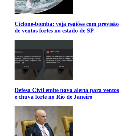
Ciclone-bomba: veja regiões com previsão
de ventos fortes no estado de SP
Defesa Civil emite novo alerta para ventos
e chuva forte no Rio de Janeiro