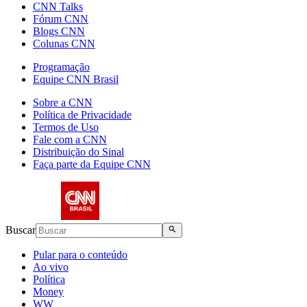
CNN Talks
Fórum CNN
Blogs CNN
Colunas CNN
Programação
Equipe CNN Brasil
Sobre a CNN
Política de Privacidade
Termos de Uso
Fale com a CNN
Distribuição do Sinal
Faça parte da Equipe CNN
Buscar
Pular para o conteúdo
Ao vivo
Política
Money
WW