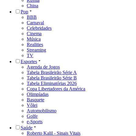
Rússia
China
Pop
BBB
Carnaval
Celebridades
Cinema
Música
Realities
Streaming
TV
Esportes
Agenda de Jogos
Tabela Brasileirão Série A
Tabela Brasileirão Série B
Tabela Eliminatórias 2026
Copa Libertadores da América
Olimpíadas
Basquete
Vôlei
Automobilismo
Golfe
e-Sports
Saúde
Roberto Kalil - Sinais Vitais