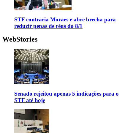
STF contraria Moraes e abre brecha para
reduzir penas de réus do 8/1
WebStories
Senado rejeitou apenas 5 indicações para o
STF até hoje