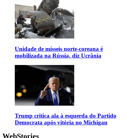
Unidade de mísseis norte-coreana é
mobilizada na Rússia, diz Ucrânia
Trump critica ala à esquerda do Partido
Democrata após vitória no Michigan
WebStories