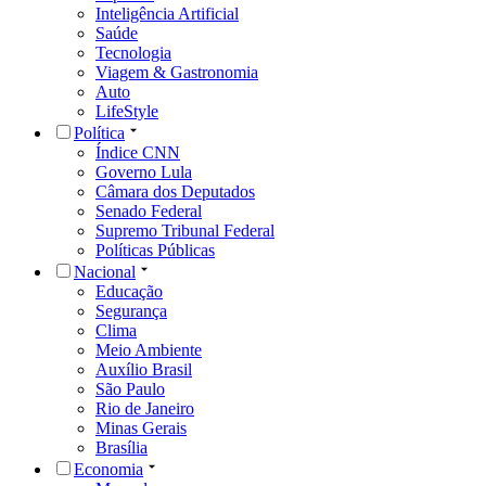
Inteligência Artificial
Saúde
Tecnologia
Viagem & Gastronomia
Auto
LifeStyle
Política
Índice CNN
Governo Lula
Câmara dos Deputados
Senado Federal
Supremo Tribunal Federal
Políticas Públicas
Nacional
Educação
Segurança
Clima
Meio Ambiente
Auxílio Brasil
São Paulo
Rio de Janeiro
Minas Gerais
Brasília
Economia