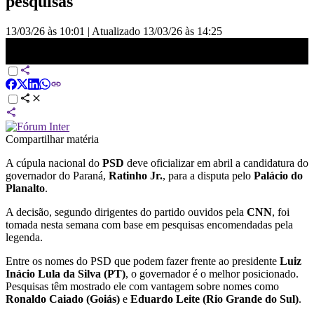
pesquisas
13/03/26 às 10:01
|
Atualizado
13/03/26 às 14:25
PSD deve confirmar em abril Ratinho Jr. como candidato à
Presidência | BASTIDORES CNN
Compartilhar matéria
A cúpula nacional do
PSD
deve oficializar em abril a candidatura do
governador do Paraná,
Ratinho Jr.
, para a disputa pelo
Palácio do
Planalto
.
A decisão, segundo dirigentes do partido ouvidos pela
CNN
, foi
tomada nesta semana com base em pesquisas encomendadas pela
legenda.
Entre os nomes do PSD que podem fazer frente ao presidente
Luiz
Inácio Lula da Silva (PT)
, o governador é o melhor posicionado.
Pesquisas têm mostrado ele com vantagem sobre nomes como
Ronaldo Caiado (Goiás)
e
Eduardo Leite (Rio Grande do Sul)
.