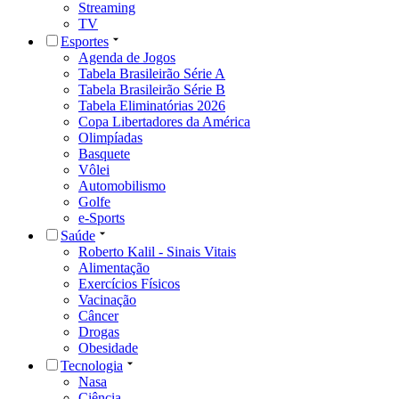
Streaming
TV
Esportes
Agenda de Jogos
Tabela Brasileirão Série A
Tabela Brasileirão Série B
Tabela Eliminatórias 2026
Copa Libertadores da América
Olimpíadas
Basquete
Vôlei
Automobilismo
Golfe
e-Sports
Saúde
Roberto Kalil - Sinais Vitais
Alimentação
Exercícios Físicos
Vacinação
Câncer
Drogas
Obesidade
Tecnologia
Nasa
Ciência