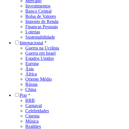
Mercado
Investimentos
Banco Central
Bolsa de Valores
Imposto de Renda
Finanças Pessoais
Loterias
Sustentabilidade
Internacional
Guerra na Ucrânia
Guerra em Israel
Estados Unidos
Europa
Ásia
África
Oriente Médio
Rússia
China
Pop
BBB
Carnaval
Celebridades
Cinema
Música
Realities