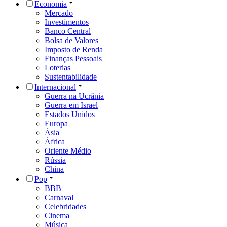
Economia
Mercado
Investimentos
Banco Central
Bolsa de Valores
Imposto de Renda
Finanças Pessoais
Loterias
Sustentabilidade
Internacional
Guerra na Ucrânia
Guerra em Israel
Estados Unidos
Europa
Ásia
África
Oriente Médio
Rússia
China
Pop
BBB
Carnaval
Celebridades
Cinema
Música