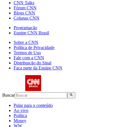
CNN Talks
Fórum CNN
Blogs CNN
Colunas CNN
Programação
Equipe CNN Brasil
Sobre a CNN
Política de Privacidade
Termos de Uso
Fale com a CNN
Distribuição do Sinal
Faça parte da Equipe CNN
Buscar
Pular para o conteúdo
Ao vivo
Política
Money
WW