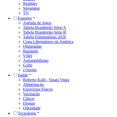
Realities
Streaming
TV
Esportes
Agenda de Jogos
Tabela Brasileirão Série A
Tabela Brasileirão Série B
Tabela Eliminatórias 2026
Copa Libertadores da América
Olimpíadas
Basquete
Vôlei
Automobilismo
Golfe
e-Sports
Saúde
Roberto Kalil - Sinais Vitais
Alimentação
Exercícios Físicos
Vacinação
Câncer
Drogas
Obesidade
Tecnologia