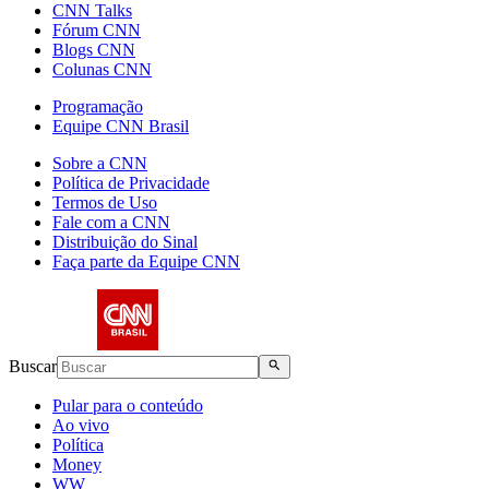
CNN Talks
Fórum CNN
Blogs CNN
Colunas CNN
Programação
Equipe CNN Brasil
Sobre a CNN
Política de Privacidade
Termos de Uso
Fale com a CNN
Distribuição do Sinal
Faça parte da Equipe CNN
Buscar
Pular para o conteúdo
Ao vivo
Política
Money
WW