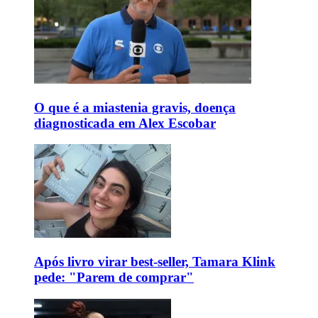
O que é a miastenia gravis, doença
diagnosticada em Alex Escobar
Após livro virar best-seller, Tamara Klink
pede: "Parem de comprar"