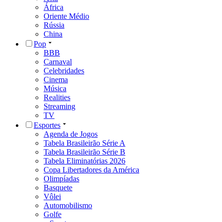
África
Oriente Médio
Rússia
China
Pop
BBB
Carnaval
Celebridades
Cinema
Música
Realities
Streaming
TV
Esportes
Agenda de Jogos
Tabela Brasileirão Série A
Tabela Brasileirão Série B
Tabela Eliminatórias 2026
Copa Libertadores da América
Olimpíadas
Basquete
Vôlei
Automobilismo
Golfe