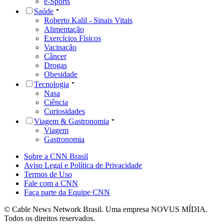
e-Sports
Saúde
Roberto Kalil - Sinais Vitais
Alimentação
Exercícios Físicos
Vacinação
Câncer
Drogas
Obesidade
Tecnologia
Nasa
Ciência
Curiosidades
Viagem & Gastronomia
Viagem
Gastronomia
Sobre a CNN Brasil
Aviso Legal e Política de Privacidade
Termos de Uso
Fale com a CNN
Faça parte da Equipe CNN
© Cable News Network Brasil. Uma empresa NOVUS MÍDIA.
Todos os direitos reservados.