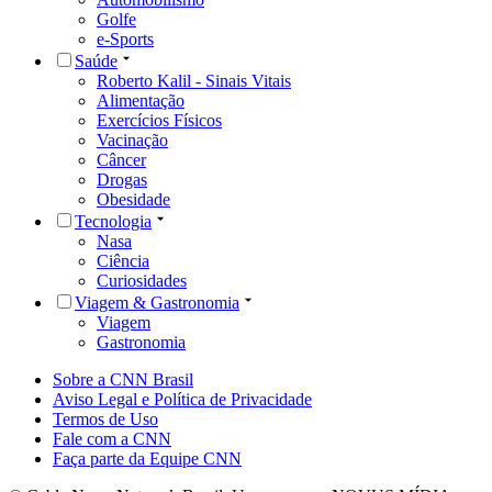
Golfe
e-Sports
Saúde
Roberto Kalil - Sinais Vitais
Alimentação
Exercícios Físicos
Vacinação
Câncer
Drogas
Obesidade
Tecnologia
Nasa
Ciência
Curiosidades
Viagem & Gastronomia
Viagem
Gastronomia
Sobre a CNN Brasil
Aviso Legal e Política de Privacidade
Termos de Uso
Fale com a CNN
Faça parte da Equipe CNN