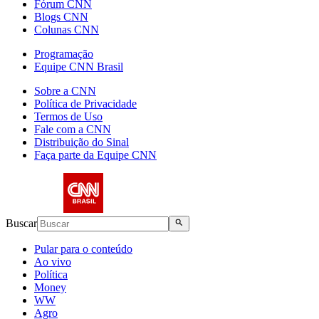
Fórum CNN
Blogs CNN
Colunas CNN
Programação
Equipe CNN Brasil
Sobre a CNN
Política de Privacidade
Termos de Uso
Fale com a CNN
Distribuição do Sinal
Faça parte da Equipe CNN
Buscar
Pular para o conteúdo
Ao vivo
Política
Money
WW
Agro