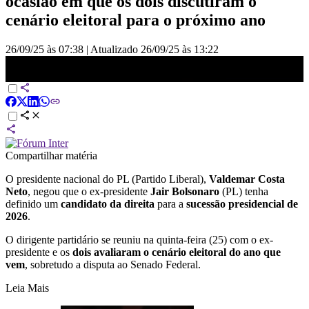
ocasião em que os dois discutiram o
cenário eleitoral para o próximo ano
26/09/25 às 07:38
|
Atualizado
26/09/25 às 13:22
Valdemar nega que Bolsonaro tenha definido candidato ao Planalto
para 2026 | BASTIDORES CNN
Compartilhar matéria
O presidente nacional do PL (Partido Liberal),
Valdemar Costa
Neto
, negou que o ex-presidente
Jair Bolsonaro
(PL) tenha
definido um
candidato da direita
para a
sucessão presidencial de
2026
.
O dirigente partidário se reuniu na quinta-feira (25) com o ex-
presidente e os
dois avaliaram o cenário eleitoral do ano que
vem
, sobretudo a disputa ao Senado Federal.
Leia Mais