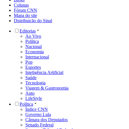
Colunas
Fórum CNN
Mapa do site
Distribuição do Sinal
Editorias
Ao Vivo
Política
Nacional
Economia
Internacional
Pop
Esportes
Inteligência Artificial
Saúde
Tecnologia
Viagem & Gastronomia
Auto
LifeStyle
Política
Índice CNN
Governo Lula
Câmara dos Deputados
Senado Federal