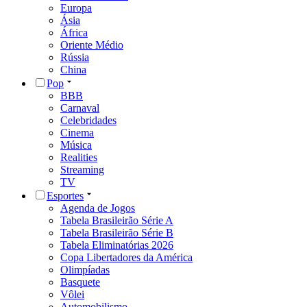
Europa
Ásia
África
Oriente Médio
Rússia
China
Pop
BBB
Carnaval
Celebridades
Cinema
Música
Realities
Streaming
TV
Esportes
Agenda de Jogos
Tabela Brasileirão Série A
Tabela Brasileirão Série B
Tabela Eliminatórias 2026
Copa Libertadores da América
Olimpíadas
Basquete
Vôlei
Automobilismo