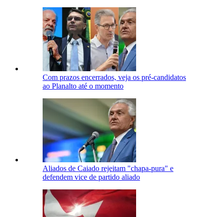
Com prazos encerrados, veja os pré-candidatos
ao Planalto até o momento
Aliados de Caiado rejeitam "chapa-pura" e
defendem vice de partido aliado