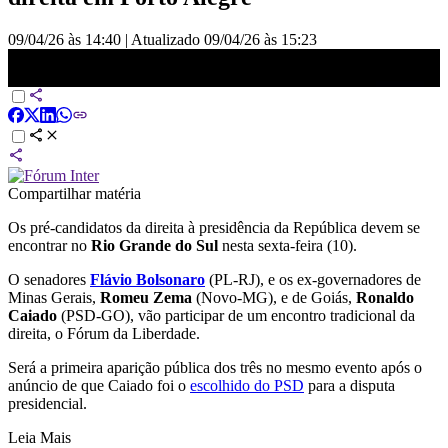
09/04/26 às 14:40
|
Atualizado
09/04/26 às 15:23
Flávio, Zema e Caiado se encontrarão no RS | BASTIDORES
CNN
Compartilhar matéria
Os pré-candidatos da direita à presidência da República devem se
encontrar no
Rio Grande do Sul
nesta sexta-feira (10).
O senadores
Flávio Bolsonaro
(PL-RJ), e os ex-governadores de
Minas Gerais,
Romeu Zema
(Novo-MG), e de Goiás,
Ronaldo
Caiado
(PSD-GO), vão participar de um encontro tradicional da
direita, o Fórum da Liberdade.
Será a primeira aparição pública dos três no mesmo evento após o
anúncio de que Caiado foi o
escolhido do PSD
para a disputa
presidencial.
Leia Mais