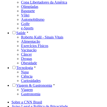
Copa Libertadores da América
Olimpíadas
Basquete
Vôlei
Automobilismo
Golfe
e-Sports
Saúde
Roberto Kalil - Sinais Vitais
Alimentação
Exercícios Físicos
Vacinação
Câncer
Drogas
Obesidade
Tecnologia
Nasa
Ciência
Curiosidades
Viagem & Gastronomia
Viagem
Gastronomia
Sobre a CNN Brasil
Aviso Legal e Política de Privacidade