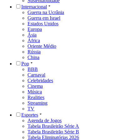
Sustentabilidade
Internacional
Guerra na Ucrânia
Guerra em Israel
Estados Unidos
Europa
Ásia
África
Oriente Médio
Rússia
China
Pop
BBB
Carnaval
Celebridades
Cinema
Música
Realities
Streaming
TV
Esportes
Agenda de Jogos
Tabela Brasileirão Série A
Tabela Brasileirão Série B
Tabela Eliminatórias 2026