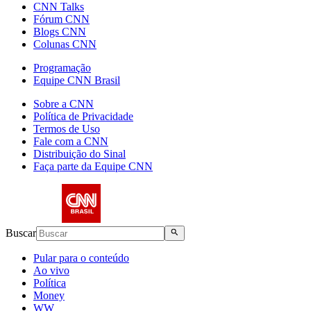
CNN Talks
Fórum CNN
Blogs CNN
Colunas CNN
Programação
Equipe CNN Brasil
Sobre a CNN
Política de Privacidade
Termos de Uso
Fale com a CNN
Distribuição do Sinal
Faça parte da Equipe CNN
Buscar
Pular para o conteúdo
Ao vivo
Política
Money
WW