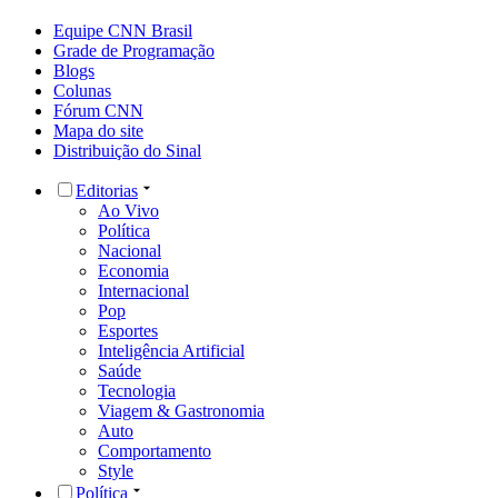
Equipe CNN Brasil
Grade de Programação
Blogs
Colunas
Fórum CNN
Mapa do site
Distribuição do Sinal
Editorias
Ao Vivo
Política
Nacional
Economia
Internacional
Pop
Esportes
Inteligência Artificial
Saúde
Tecnologia
Viagem & Gastronomia
Auto
Comportamento
Style
Política