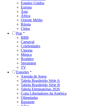
Estados Unidos
Europa
Ásia
África
Oriente Médio
Rússia
China
Pop
BBB
Carnaval
Celebridades
Cinema
Música
Realities
Streaming
TV
Esportes
Agenda de Jogos
Tabela Brasileirão Série A
Tabela Brasileirão Série B
Tabela Eliminatórias 2026
Copa Libertadores da América
Olimpíadas
Basquete