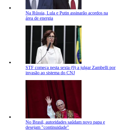
Na Rússia, Lula e Putin assinarão acordos na
área de energia
STF começa nesta sexta (9) a julgar Zambelli por
invasão ao sistema do CNJ
No Brasil, autoridades saúdam novo papa e
desejam "continuidade"