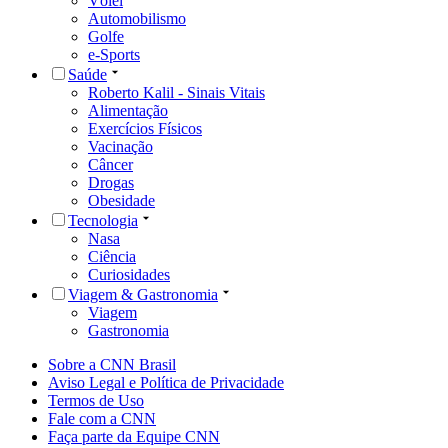
Vôlei
Automobilismo
Golfe
e-Sports
Saúde
Roberto Kalil - Sinais Vitais
Alimentação
Exercícios Físicos
Vacinação
Câncer
Drogas
Obesidade
Tecnologia
Nasa
Ciência
Curiosidades
Viagem & Gastronomia
Viagem
Gastronomia
Sobre a CNN Brasil
Aviso Legal e Política de Privacidade
Termos de Uso
Fale com a CNN
Faça parte da Equipe CNN