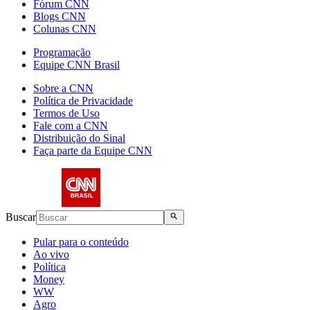
Fórum CNN
Blogs CNN
Colunas CNN
Programação
Equipe CNN Brasil
Sobre a CNN
Política de Privacidade
Termos de Uso
Fale com a CNN
Distribuição do Sinal
Faça parte da Equipe CNN
Buscar
Pular para o conteúdo
Ao vivo
Política
Money
WW
Agro