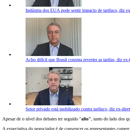
Indústria dos EUA pode sentir impacto de tarifaço, diz 
Acho difícil que Brasil consiga reverter as tarifas, di
Setor privado está mobilizado contra tarifaço, diz ex-di
Apesar de o nível dos debates ter seguido "
alto"
, tanto do lado dos q
A expectativa do negociador é de convencer os representantes comer