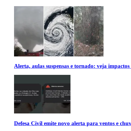
Alerta, aulas suspensas e tornado: veja impactos
Defesa Civil emite novo alerta para ventos e chu