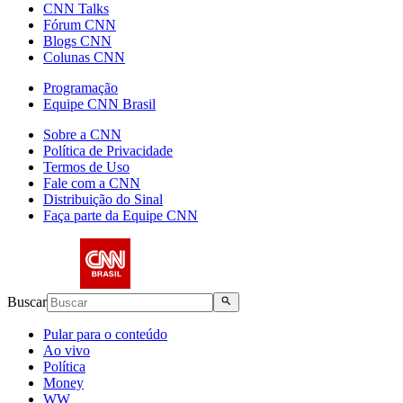
CNN Talks
Fórum CNN
Blogs CNN
Colunas CNN
Programação
Equipe CNN Brasil
Sobre a CNN
Política de Privacidade
Termos de Uso
Fale com a CNN
Distribuição do Sinal
Faça parte da Equipe CNN
Buscar
Pular para o conteúdo
Ao vivo
Política
Money
WW