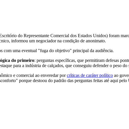
scritório do Representante Comercial dos Estados Unidos) foram marca
écnico, informou um negociador na condição de anonimato.
os com uma eventual "fuga do objetivo" principal da audiência.
lógica do primeiro
: perguntas específicas, que permitiram defesas pon
estaque para a indústria de calçados, que conseguiu defender o peso do
onômico e comercial ao enveredar por
críticas de caráter político
ao gover
sconforto" porque destoou do padrão das perguntas feitas até aqui pel