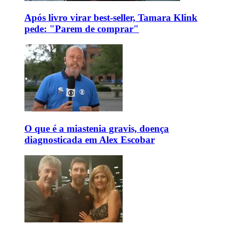
Após livro virar best-seller, Tamara Klink
pede: "Parem de comprar"
O que é a miastenia gravis, doença
diagnosticada em Alex Escobar