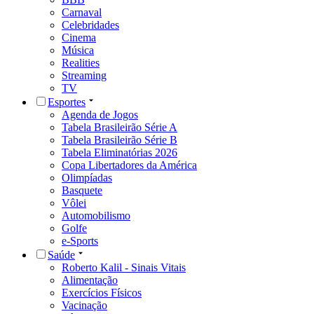
Carnaval
Celebridades
Cinema
Música
Realities
Streaming
TV
Esportes
Agenda de Jogos
Tabela Brasileirão Série A
Tabela Brasileirão Série B
Tabela Eliminatórias 2026
Copa Libertadores da América
Olimpíadas
Basquete
Vôlei
Automobilismo
Golfe
e-Sports
Saúde
Roberto Kalil - Sinais Vitais
Alimentação
Exercícios Físicos
Vacinação