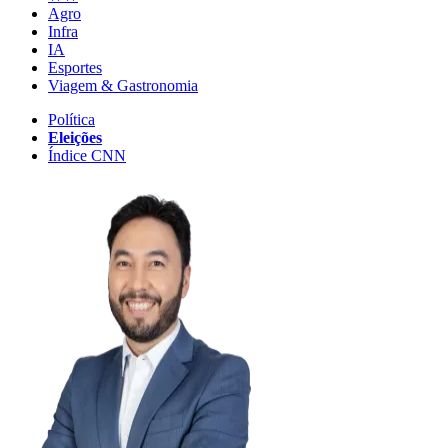
Agro
Infra
IA
Esportes
Viagem & Gastronomia
Política
Eleições
Índice CNN