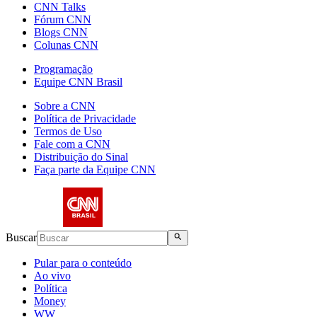
CNN Talks
Fórum CNN
Blogs CNN
Colunas CNN
Programação
Equipe CNN Brasil
Sobre a CNN
Política de Privacidade
Termos de Uso
Fale com a CNN
Distribuição do Sinal
Faça parte da Equipe CNN
Buscar
Pular para o conteúdo
Ao vivo
Política
Money
WW