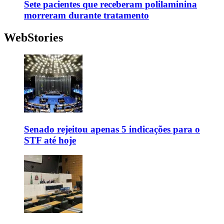
Sete pacientes que receberam polilaminina
morreram durante tratamento
WebStories
Senado rejeitou apenas 5 indicações para o
STF até hoje