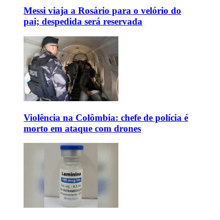
Messi viaja a Rosário para o velório do
pai; despedida será reservada
Violência na Colômbia: chefe de polícia é
morto em ataque com drones