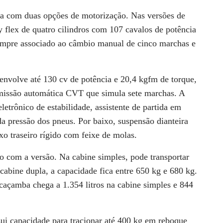
ida com duas opções de motorização. Nas versões de
ly flex de quatro cilindros com 107 cavalos de potência
empre associado ao câmbio manual de cinco marchas e
envolve até 130 cv de potência e 20,4 kgfm de torque,
missão automática CVT que simula sete marchas. A
eletrônico de estabilidade, assistente de partida em
a pressão dos pneus. Por baixo, suspensão dianteira
o traseiro rígido com feixe de molas.
o com a versão. Na cabine simples, pode transportar
 cabine dupla, a capacidade fica entre 650 kg e 680 kg.
caçamba chega a 1.354 litros na cabine simples e 844
ui capacidade para tracionar até 400 kg em reboque