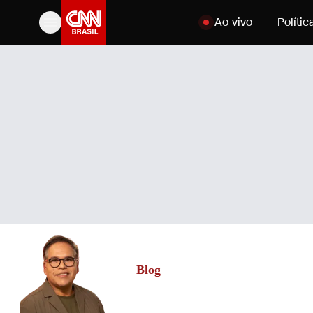
Pular para o conteúdo
Ao vivo
Polític
Blog
Jorge Moraes
Jornalista, creator, premiado como 