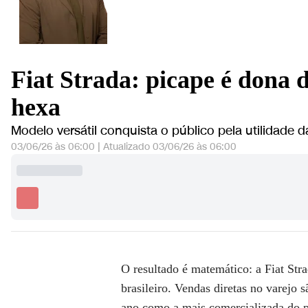
atua no segmento desde 1995 e está 
internacionais
Fiat Strada: picape é dona 
hexa
Modelo versátil conquista o público pela utilidade
03/06/26 às 06:00
|
Atualizado
03/06/26 às 06:00
O resultado é matemático: a Fiat St
brasileiro. Vendas diretas no varejo 
ano como a mais comercializada do 