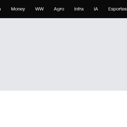
a
Money
WW
Agro
Infra
IA
Esportes
um dos mais admirados do setor automotivo do país,