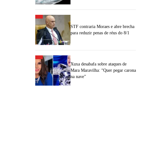
STF contraria Moraes e abre brecha
para reduzir penas de réus do 8/1
Xuxa desabafa sobre ataques de
Mara Maravilha: “Quer pegar carona
na nave”