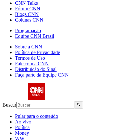
CNN Talks
Fórum CNN
Blogs CNN
Colunas CNN
Programação
Equipe CNN Brasil
Sobre a CNN
Política de Privacidade
Termos de Uso
Fale com a CNN
Distribuição do Sinal
Faça parte da Equipe CNN
Buscar
Pular para o conteúdo
Ao vivo
Política
Money
WW