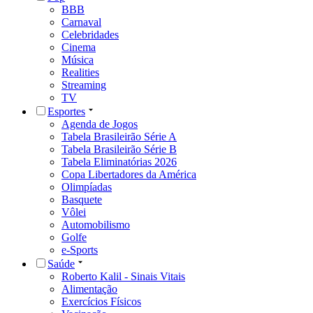
BBB
Carnaval
Celebridades
Cinema
Música
Realities
Streaming
TV
Esportes
Agenda de Jogos
Tabela Brasileirão Série A
Tabela Brasileirão Série B
Tabela Eliminatórias 2026
Copa Libertadores da América
Olimpíadas
Basquete
Vôlei
Automobilismo
Golfe
e-Sports
Saúde
Roberto Kalil - Sinais Vitais
Alimentação
Exercícios Físicos