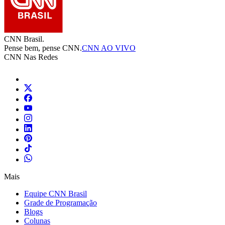
Equipe CNN Brasil
Grade de Programação
Blogs
Colunas
Fórum CNN
Mapa do site
Distribuição do Sinal
Editorias
Ao Vivo
Política
Nacional
Economia
Internacional
Pop
Esportes
Inteligência Artificial
Saúde
Tecnologia
Viagem & Gastronomia
Auto
LifeStyle
Política
Índice CNN