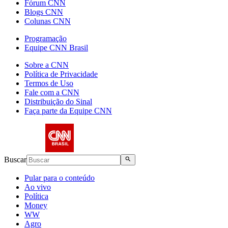
Fórum CNN
Blogs CNN
Colunas CNN
Programação
Equipe CNN Brasil
Sobre a CNN
Política de Privacidade
Termos de Uso
Fale com a CNN
Distribuição do Sinal
Faça parte da Equipe CNN
Buscar
Pular para o conteúdo
Ao vivo
Política
Money
WW
Agro