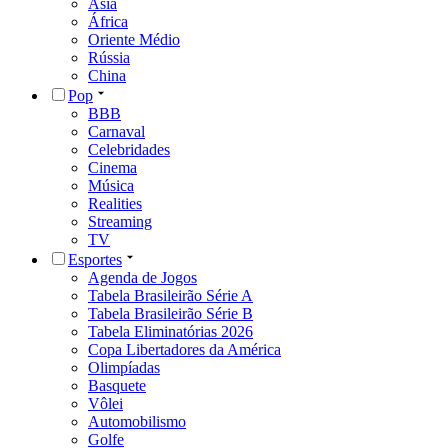
Olimpíadas
Basquete
Vôlei
Automobilismo
Golfe
e-Sports
Saúde
Roberto Kalil - Sinais Vitais
Alimentação
Exercícios Físicos
Vacinação
Câncer
Drogas
Obesidade
Tecnologia
Nasa
Ciência
Curiosidades
Viagem & Gastronomia
Viagem
Gastronomia
Sobre a CNN Brasil
Aviso Legal e Política de Privacidade