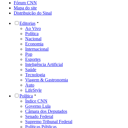
Governo Lula
Câmara dos Deputados
Senado Federal
Supremo Tribunal Federal
Políticas Públicas
Nacional
Educação
Segurança
Clima
Meio Ambiente
Auxílio Brasil
São Paulo
Rio de Janeiro
Minas Gerais
Brasília
Economia
Mercado
Investimentos
Banco Central
Bolsa de Valores
Imposto de Renda
Finanças Pessoais
Loterias
Sustentabilidade