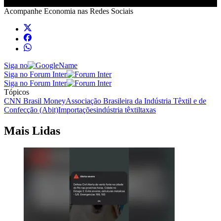
Acompanhe
Economia
nas Redes Sociais
Siga no
Siga no Forum Inter
Siga no Forum Inter
Tópicos
CNN Brasil Money
Associação Brasileira da Indústria Têxtil e de
Confecção (Abit)
Importações
indústria têxtil
taxas
Mais Lidas