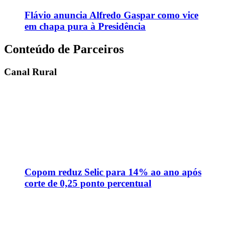
Flávio anuncia Alfredo Gaspar como vice
em chapa pura à Presidência
Conteúdo de Parceiros
Canal Rural
Copom reduz Selic para 14% ao ano após
corte de 0,25 ponto percentual
Safra menor e importações elevam custo
da moagem de trigo, diz Abitrigo
Ciclone bomba se forma e ameaça trazer
temporais, granizo e ventos acima de 100