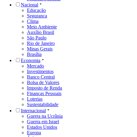
Internacional
Guerra na Ucrânia
Guerra em Israel
Estados Unidos
Europa
Ásia
África
Oriente Médio
Rússia
China
Pop
BBB
Carnaval
Celebridades
Cinema
Música
Realities
Streaming
TV
Esportes
Agenda de Jogos
Tabela Brasileirão Série A
Tabela Brasileirão Série B
Tabela Eliminatórias 2026
Copa Libertadores da América