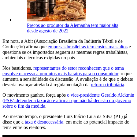
Preços ao produtor da Alemanha tem maior alta
desde agosto de 2022
Em nota, a Abit (Associação Brasileira da Indústria Têxtil e de
Confecção) afirma que
empresas brasileiras têm custos mais altos
e
questiona se os importados seguem as mesmas regras trabalhistas,
ambientais e técnicas exigidas no país.
Nos bastidores,
representantes do setor reconhecem que o tema
envolve o acesso a produtos mais baratos para o consumidor
, o que
aumenta a sensibilidade da discussão. A avaliação é de que o debate
deveria avançar atrelada à regulamentação da
reforma tributária
.
O movimento ganhou força após
o vice-presidente Geraldo Alckmin
(PSB) defender a taxação e afirmar que não há decisão do governo
sobre o fim da medida
.
Ao mesmo tempo, o presidente Luiz Inácio Lula da Silva (PT) já
disse que a
taxa é desnecessária
, em meio ao potencial impacto do
tema entre os eleitores.