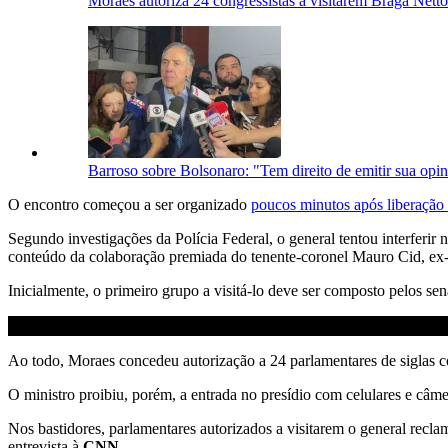
Moraes autoriza 24 congressistas a visitarem Braga Netto
Barroso sobre Bolsonaro: "Tem direito de emitir sua opi
O encontro começou a ser organizado
poucos minutos após liberação
Segundo investigações da Polícia Federal, o general tentou interferi
conteúdo da colaboração premiada do tenente-coronel Mauro Cid, ex-
Inicialmente, o primeiro grupo a visitá-lo deve ser composto pelos s
Ao todo, Moraes concedeu autorização a 24 parlamentares de siglas
O ministro proibiu, porém, a entrada no presídio com celulares e câmer
Nos bastidores, parlamentares autorizados a visitarem o general rec
entrevista à
CNN
.