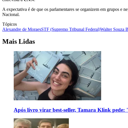
A expectativa é de que os parlamentares se organizem em grupos e ne
Nacional.
Tópicos
Alexandre de Moraes
STF (Supremo Tribunal Federal)
Walter Souza B
Mais Lidas
Após livro virar best-seller, Tamara Klink pede