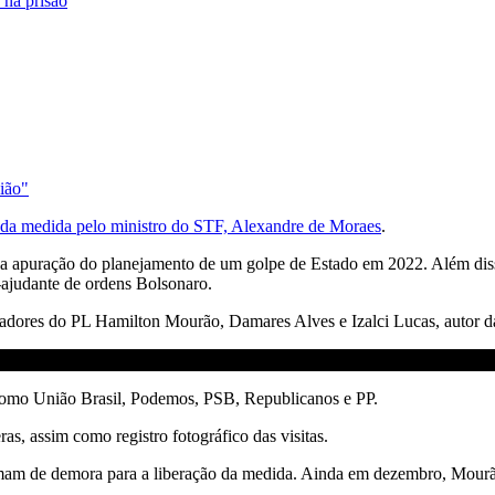
 na prisão
nião"
 da medida pelo ministro do STF, Alexandre de Moraes
.
r na apuração do planejamento de um golpe de Estado em 2022. Além diss
ajudante de ordens Bolsonaro.
enadores do PL Hamilton Mourão, Damares Alves e Izalci Lucas, autor da
 como União Brasil, Podemos, PSB, Republicanos e PP.
as, assim como registro fotográfico das visitas.
lamam de demora para a liberação da medida. Ainda em dezembro, Mourão