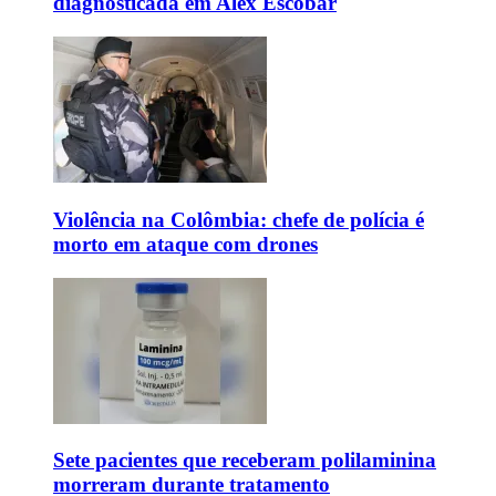
diagnosticada em Alex Escobar
Violência na Colômbia: chefe de polícia é
morto em ataque com drones
Sete pacientes que receberam polilaminina
morreram durante tratamento