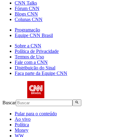
CNN Talks
Fórum CNN
Blogs CNN
Colunas CNN
Programação
Equipe CNN Brasil
Sobre a CNN
Política de Privacidade
Termos de Uso
Fale com a CNN
Distribuição do Sinal
Faça parte da Equipe CNN
Buscar
Pular para o conteúdo
Ao vivo
Política
Money
WW