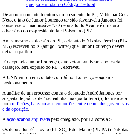
que pode mudar no Código Eleitoral
De acordo com interlocutores do presidente do PL, Valdemar Costa
Neto, o fato de Junior Lourenço ter sido favorável a Janones foi
considerado "inadmissível". O deputado do Avante é um duro
adversário do ex-presidente Jair Bolsonaro (PL).
Antes mesmo da decisão do PL, o deputado Nikolas Ferreira (PL-
MG) escreveu no X (antigo Twitter) que Junior Lourenço deverá
deixar o partido.
"O deputado Júnior Lourenço, que votou pra livrar Janones da
cassação, será expulso do PL" , escreveu.
A
CNN
entrou em contato com Júnior Lourenço e aguarda
posicionamento.
A análise de um processo contra o deputado André Janones por
suspeita de prática de “rachadinha” na quarta-feira (5) foi marcada
por
confusões, bate-bocas e empurrões entre deputados governistas
e da oposição
.
A
ação acabou arquivada
pelo colegiado, por 12 votos a 5.
Os deputados Zé Trovão (PL-SC), Éder Mauro (PL-PA) e Nikolas