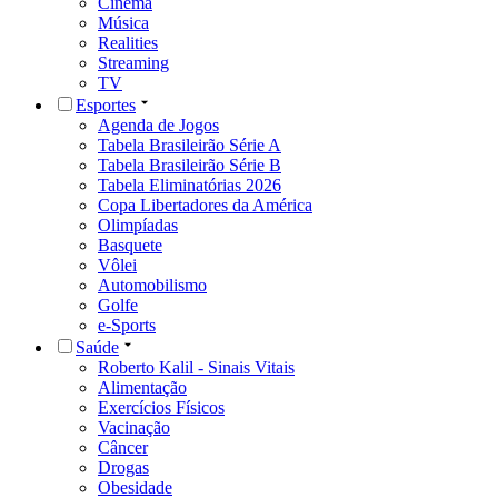
Cinema
Música
Realities
Streaming
TV
Esportes
Agenda de Jogos
Tabela Brasileirão Série A
Tabela Brasileirão Série B
Tabela Eliminatórias 2026
Copa Libertadores da América
Olimpíadas
Basquete
Vôlei
Automobilismo
Golfe
e-Sports
Saúde
Roberto Kalil - Sinais Vitais
Alimentação
Exercícios Físicos
Vacinação
Câncer
Drogas
Obesidade