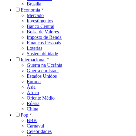
Brasília
Economia
Mercado
Investimentos
Banco Central
Bolsa de Valores
Imposto de Renda
Finanças Pessoais
Loterias
Sustentabilidade
Internacional
Guerra na Ucrânia
Guerra em Israel
Estados Unidos
Europa
Ásia
África
Oriente Médio
Rússia
China
Pop
BBB
Carnaval
Celebridades