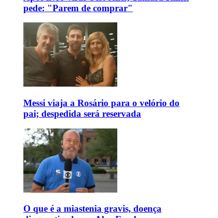
pede: "Parem de comprar"
Messi viaja a Rosário para o velório do
pai; despedida será reservada
O que é a miastenia gravis, doença