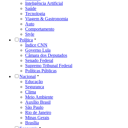
Inteligência Artificial
Saúde
Tecnologia
Viagem & Gastronomia
Auto
Comportamento
Style
Política
Índice CNN
Governo Lula
Câmara dos Deputados
Senado Federal
Supremo Tribunal Federal
Políticas Públicas
Nacional
Educação
Segurança
Clima
Meio Ambiente
Auxílio Brasil
São Paulo
Rio de Janeiro
Minas Gerais
Brasília