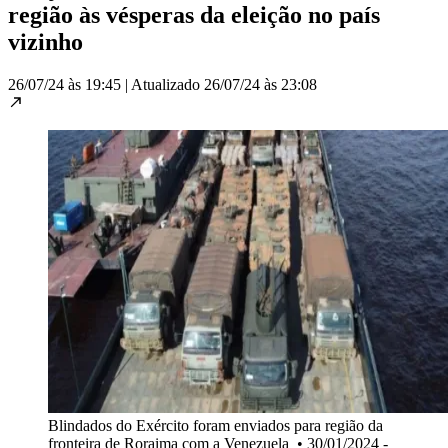
região às vésperas da eleição no país
vizinho
26/07/24 às 19:45
|
Atualizado
26/07/24 às 23:08
Blindados do Exército foram enviados para região da
fronteira de Roraima com a Venezuela
•
30/01/2024 -