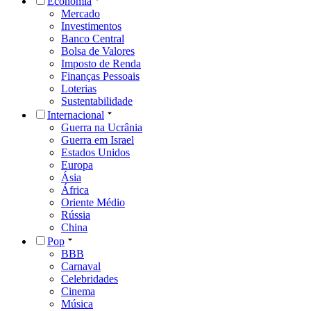
Economia
Mercado
Investimentos
Banco Central
Bolsa de Valores
Imposto de Renda
Finanças Pessoais
Loterias
Sustentabilidade
Internacional
Guerra na Ucrânia
Guerra em Israel
Estados Unidos
Europa
Ásia
África
Oriente Médio
Rússia
China
Pop
BBB
Carnaval
Celebridades
Cinema
Música