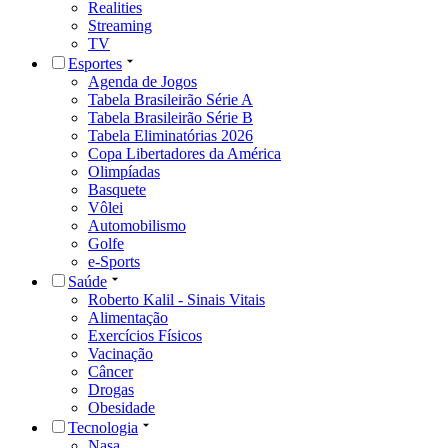
Realities
Streaming
TV
Esportes
Agenda de Jogos
Tabela Brasileirão Série A
Tabela Brasileirão Série B
Tabela Eliminatórias 2026
Copa Libertadores da América
Olimpíadas
Basquete
Vôlei
Automobilismo
Golfe
e-Sports
Saúde
Roberto Kalil - Sinais Vitais
Alimentação
Exercícios Físicos
Vacinação
Câncer
Drogas
Obesidade
Tecnologia
Nasa