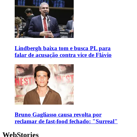
Lindbergh baixa tom e busca PL para
falar de acusação contra vice de Flávio
Bruno Gagliasso causa revolta por
reclamar de fast-food fechado: "Surreal"
WebStories