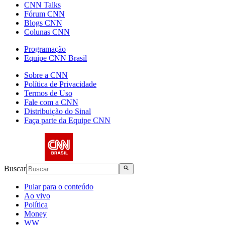
CNN Talks
Fórum CNN
Blogs CNN
Colunas CNN
Programação
Equipe CNN Brasil
Sobre a CNN
Política de Privacidade
Termos de Uso
Fale com a CNN
Distribuição do Sinal
Faça parte da Equipe CNN
Buscar
Pular para o conteúdo
Ao vivo
Política
Money
WW