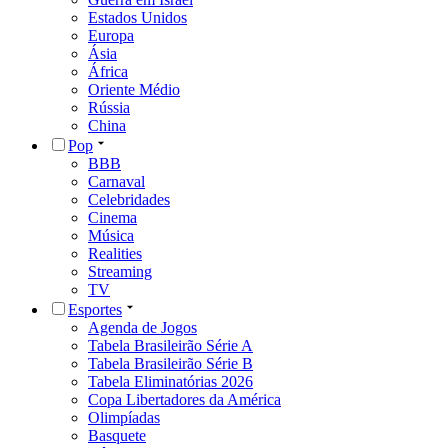
Estados Unidos
Europa
Ásia
África
Oriente Médio
Rússia
China
Pop
BBB
Carnaval
Celebridades
Cinema
Música
Realities
Streaming
TV
Esportes
Agenda de Jogos
Tabela Brasileirão Série A
Tabela Brasileirão Série B
Tabela Eliminatórias 2026
Copa Libertadores da América
Olimpíadas
Basquete