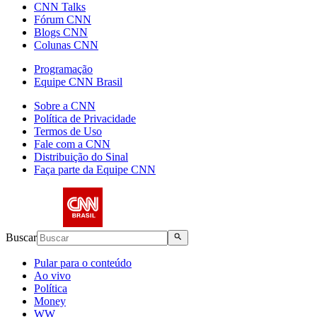
CNN Talks
Fórum CNN
Blogs CNN
Colunas CNN
Programação
Equipe CNN Brasil
Sobre a CNN
Política de Privacidade
Termos de Uso
Fale com a CNN
Distribuição do Sinal
Faça parte da Equipe CNN
Buscar
Pular para o conteúdo
Ao vivo
Política
Money
WW