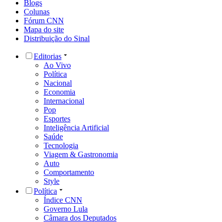
Blogs
Colunas
Fórum CNN
Mapa do site
Distribuição do Sinal
Editorias
Ao Vivo
Política
Nacional
Economia
Internacional
Pop
Esportes
Inteligência Artificial
Saúde
Tecnologia
Viagem & Gastronomia
Auto
Comportamento
Style
Política
Índice CNN
Governo Lula
Câmara dos Deputados