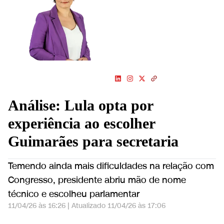
articulações do Congresso
com o Executivo e como a
relação entre os Poderes
interfere na vida da
população e na economia
do país
Análise: Lula opta por
experiência ao escolher
Guimarães para secretaria
Temendo ainda mais dificuldades na relação com
Congresso, presidente abriu mão de nome
técnico e escolheu parlamentar
11/04/26 às 16:26
|
Atualizado
11/04/26 às 17:06