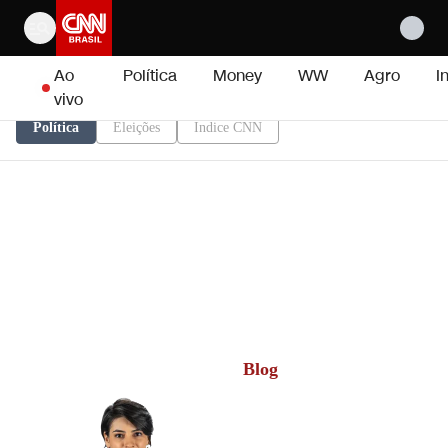
Pular para o conteúdo
Ao
Política
Money
WW
Agro
I
vivo
Política
Eleições
Índice CNN
Blog
Larissa Rodrigues
Acompanha de perto as