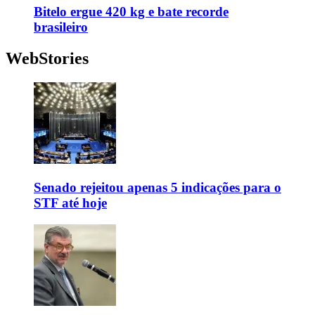
Bitelo ergue 420 kg e bate recorde
brasileiro
WebStories
Senado rejeitou apenas 5 indicações para o
STF até hoje