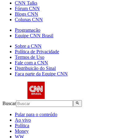
CNN Talks
Fórum CNN
Blogs CNN
Colunas CNN
Programação
Equipe CNN Brasil
Sobre a CNN
Política de Privacidade
Termos de Uso
Fale com a CNN
Distribuição do Sinal
Faça parte da Equipe CNN
Buscar
Pular para o conteúdo
Ao vivo
Política
Money
WW