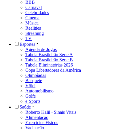
BBB
Carnaval
Celebridades
Cinema
Música
Realities
Streaming
TV
Esportes
Agenda de Jogos
Tabela Brasileirão Série A
Tabela Brasileirão Série B
Tabela Eliminatórias 2026
Copa Libertadores da América
Olimpíadas
Basquete
Vôlei
Automobilismo
Golfe
e-Sports
Saúde
Roberto Kalil - Sinais Vitais
Alimentação
Exercícios Físicos
Vacinação