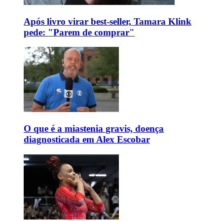
Após livro virar best-seller, Tamara Klink
pede: "Parem de comprar"
O que é a miastenia gravis, doença
diagnosticada em Alex Escobar