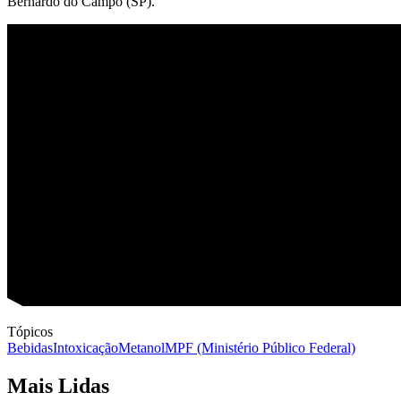
Bernardo do Campo (SP).
Tópicos
Bebidas
Intoxicação
Metanol
MPF (Ministério Público Federal)
Mais Lidas