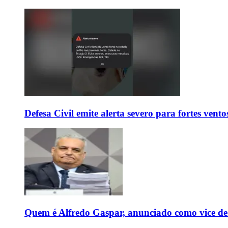
Defesa Civil emite alerta severo para fortes vent
Quem é Alfredo Gaspar, anunciado como vice de