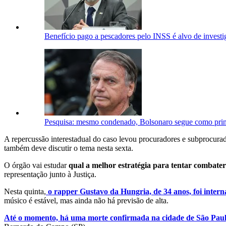
Benefício pago a pescadores pelo INSS é alvo de investig
Pesquisa: mesmo condenado, Bolsonaro segue como princi
A repercussão interestadual do caso levou procuradores e subprocurad
também deve discutir o tema nesta sexta.
O órgão vai estudar
qual a melhor estratégia para tentar combater
representação junto à Justiça.
Nesta quinta,
o rapper Gustavo da Hungria, de 34 anos, foi intern
músico é estável, mas ainda não há previsão de alta.
Até o momento, há uma morte confirmada na cidade de São Paulo 