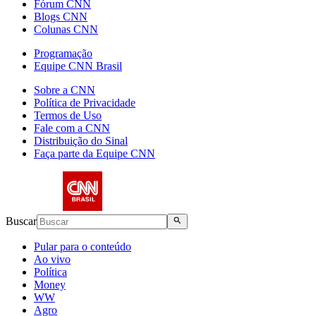
Fórum CNN
Blogs CNN
Colunas CNN
Programação
Equipe CNN Brasil
Sobre a CNN
Política de Privacidade
Termos de Uso
Fale com a CNN
Distribuição do Sinal
Faça parte da Equipe CNN
Buscar
Pular para o conteúdo
Ao vivo
Política
Money
WW
Agro