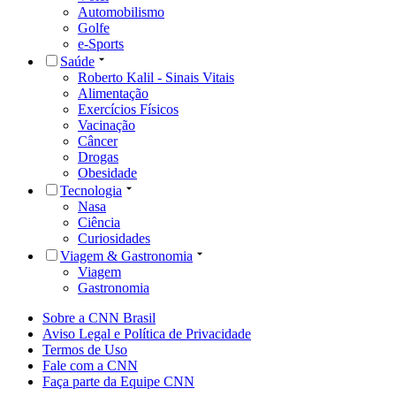
Automobilismo
Golfe
e-Sports
Saúde
Roberto Kalil - Sinais Vitais
Alimentação
Exercícios Físicos
Vacinação
Câncer
Drogas
Obesidade
Tecnologia
Nasa
Ciência
Curiosidades
Viagem & Gastronomia
Viagem
Gastronomia
Sobre a CNN Brasil
Aviso Legal e Política de Privacidade
Termos de Uso
Fale com a CNN
Faça parte da Equipe CNN