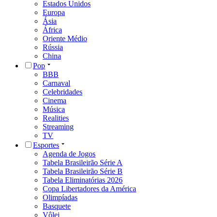
Estados Unidos
Europa
Ásia
África
Oriente Médio
Rússia
China
Pop
BBB
Carnaval
Celebridades
Cinema
Música
Realities
Streaming
TV
Esportes
Agenda de Jogos
Tabela Brasileirão Série A
Tabela Brasileirão Série B
Tabela Eliminatórias 2026
Copa Libertadores da América
Olimpíadas
Basquete
Vôlei