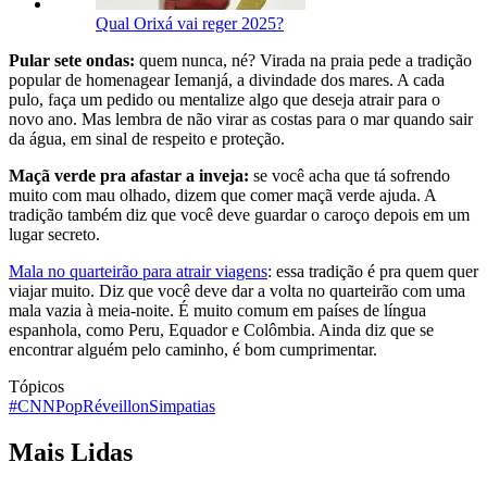
Qual Orixá vai reger 2025?
Pular sete ondas:
quem nunca, né? Virada na praia pede a tradição
popular de homenagear Iemanjá, a divindade dos mares. A cada
pulo, faça um pedido ou mentalize algo que deseja atrair para o
novo ano. Mas lembra de não virar as costas para o mar quando sair
da água, em sinal de respeito e proteção.
Maçã verde pra afastar a inveja:
se você acha que tá sofrendo
muito com mau olhado, dizem que comer maçã verde ajuda. A
tradição também diz que você deve guardar o caroço depois em um
lugar secreto.
Mala no quarteirão para atrair viagens
: essa tradição é pra quem quer
viajar muito. Diz que você deve dar a volta no quarteirão com uma
mala vazia à meia-noite. É muito comum em países de língua
espanhola, como Peru, Equador e Colômbia. Ainda diz que se
encontrar alguém pelo caminho, é bom cumprimentar.
Tópicos
#CNNPop
Réveillon
Simpatias
Mais Lidas