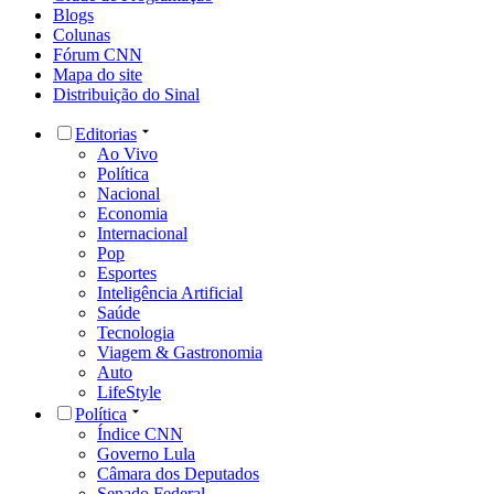
Blogs
Colunas
Fórum CNN
Mapa do site
Distribuição do Sinal
Editorias
Ao Vivo
Política
Nacional
Economia
Internacional
Pop
Esportes
Inteligência Artificial
Saúde
Tecnologia
Viagem & Gastronomia
Auto
LifeStyle
Política
Índice CNN
Governo Lula
Câmara dos Deputados
Senado Federal