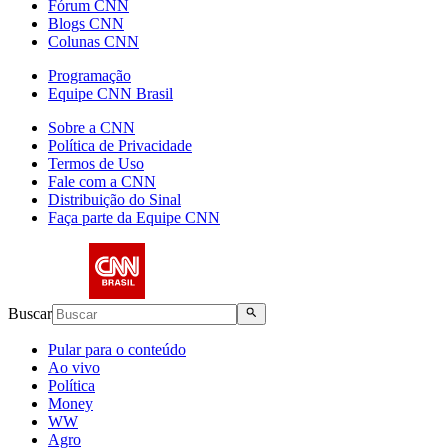
Fórum CNN
Blogs CNN
Colunas CNN
Programação
Equipe CNN Brasil
Sobre a CNN
Política de Privacidade
Termos de Uso
Fale com a CNN
Distribuição do Sinal
Faça parte da Equipe CNN
Buscar
Pular para o conteúdo
Ao vivo
Política
Money
WW
Agro