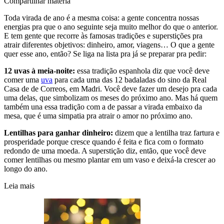
Compartilhar matéria
Toda virada de ano é a mesma coisa: a gente concentra nossas
energias pra que o ano seguinte seja muito melhor do que o anterior.
E tem gente que recorre às famosas tradições e superstições pra
atrair diferentes objetivos: dinheiro, amor, viagens… O que a gente
quer esse ano, então? Se liga na lista pra já se preparar pra pedir:
12 uvas à meia-noite:
essa tradição espanhola diz que você deve
comer uma
uva
para cada uma das 12 badaladas do sino da Real
Casa de de Correos, em Madri. Você deve fazer um desejo pra cada
uma delas, que simbolizam os meses do próximo ano. Mas há quem
também una essa tradição com a de passar a virada embaixo da
mesa, que é uma simpatia pra atrair o amor no próximo ano.
Lentilhas para ganhar dinheiro:
dizem que a lentilha traz fartura e
prosperidade porque cresce quando é feita e fica com o formato
redondo de uma moeda. A superstição diz, então, que você deve
comer lentilhas ou mesmo plantar em um vaso e deixá-la crescer ao
longo do ano.
Leia mais