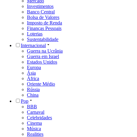
Mercado
Investimentos
Banco Central
Bolsa de Valores
Imposto de Renda
Finanças Pessoais
Loterias
Sustentabilidade
Internacional
Guerra na Ucrânia
Guerra em Israel
Estados Unidos
Europa
Ásia
África
Oriente Médio
Rússia
China
Pop
BBB
Carnaval
Celebridades
Cinema
Música
Realities