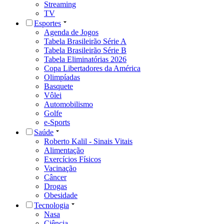
Streaming
TV
Esportes
Agenda de Jogos
Tabela Brasileirão Série A
Tabela Brasileirão Série B
Tabela Eliminatórias 2026
Copa Libertadores da América
Olimpíadas
Basquete
Vôlei
Automobilismo
Golfe
e-Sports
Saúde
Roberto Kalil - Sinais Vitais
Alimentação
Exercícios Físicos
Vacinação
Câncer
Drogas
Obesidade
Tecnologia
Nasa
Ciência