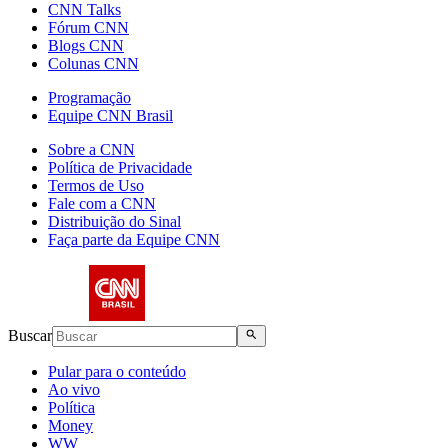
CNN Talks
Fórum CNN
Blogs CNN
Colunas CNN
Programação
Equipe CNN Brasil
Sobre a CNN
Política de Privacidade
Termos de Uso
Fale com a CNN
Distribuição do Sinal
Faça parte da Equipe CNN
Buscar
Pular para o conteúdo
Ao vivo
Política
Money
WW