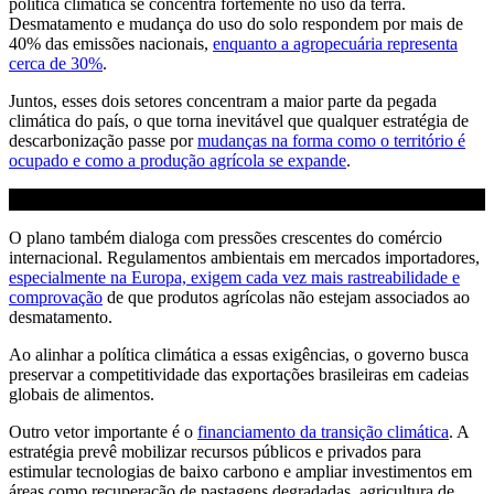
política climática se concentra fortemente no uso da terra.
Desmatamento e mudança do uso do solo respondem por mais de
40% das emissões nacionais,
enquanto a agropecuária representa
cerca de 30%
.
Juntos, esses dois setores concentram a maior parte da pegada
climática do país, o que torna inevitável que qualquer estratégia de
descarbonização passe por
mudanças na forma como o território é
ocupado e como a produção agrícola se expande
.
O plano também dialoga com pressões crescentes do comércio
internacional. Regulamentos ambientais em mercados importadores,
especialmente na Europa, exigem cada vez mais rastreabilidade e
comprovação
de que produtos agrícolas não estejam associados ao
desmatamento.
Ao alinhar a política climática a essas exigências, o governo busca
preservar a competitividade das exportações brasileiras em cadeias
globais de alimentos.
Outro vetor importante é o
financiamento da transição climática
. A
estratégia prevê mobilizar recursos públicos e privados para
estimular tecnologias de baixo carbono e ampliar investimentos em
áreas como recuperação de pastagens degradadas, agricultura de