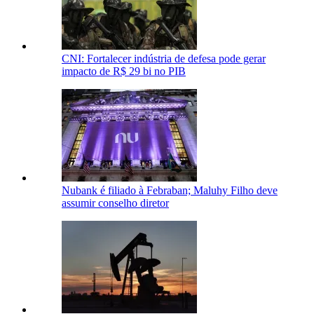
CNI: Fortalecer indústria de defesa pode gerar
impacto de R$ 29 bi no PIB
Nubank é filiado à Febraban; Maluhy Filho deve
assumir conselho diretor