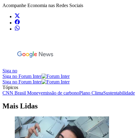
Acompanhe
Economia
nas Redes Sociais
Siga no
Siga no Forum Inter
Siga no Forum Inter
Tópicos
CNN Brasil Money
emissão de carbono
Plano Clima
Sustentabilidade
Mais Lidas