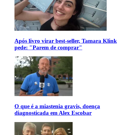
Após livro virar best-seller, Tamara Klink
pede: "Parem de comprar"
O que é a miastenia gravis, doença
diagnosticada em Alex Escobar